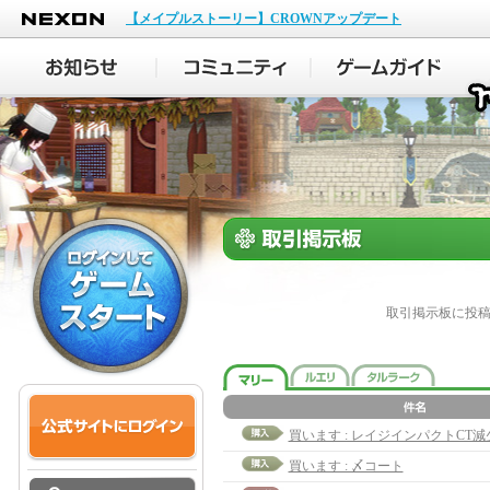
NEXON
【メイプルストーリー】CROWNアップデート
取引掲示板に投
買います : レイジインパクトCT減少
買います : 〆コート