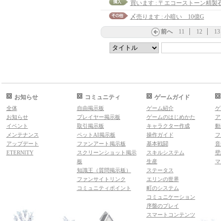
買います : 〒エコーストーン精製石
〆売ります : 小暗い 10億G
前へ
11
12
13
お知らせ
コミュニティ
ゲームガイド
全体
自由掲示板
ゲーム紹介
ゲ
お知らせ
プレイヤー掲示板
ゲームのはじめかた
ア
イベント
取引掲示板
キャラクター作成
動
メンテナンス
ペットAI掲示板
操作ガイド
フ
アップデート
ファンアート掲示板
基本戦闘
音
ETERNITY
スクリーンショット掲示
スキルシステム
壁
板
生産
マ
知識王（質問掲示板）
ステータス
ファンサイトリンク
エリンの世界
コミュニティポイント
町のシステム
コミュニケーション
序盤のプレイ
スマートコンテンツ