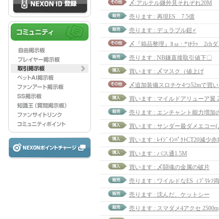
〆:アルテル鎌外見それぞれ20M
売ります : 再現ES 7.5億
売ります : デュラブル鎧♂
〆『箱品整理』ﾖ ω・*)ﾁﾗｯ 2ch
売ります : NB鎌直接取引値下〇
買います : 〆マスク（値上げ
〆追加装備スロチケ4つ52mで買
買います : マイルドアリューア翼 
買います : サンダー最ダメエコー(
買います : ﾚｲｼﾞｲﾝﾊﾟｸﾄCT20減少赤ｴ
買います : バス通1.5M
買います : 〆闘魂の金属の破片
売ります : ワイルドなES（ﾌﾞﾘﾚﾌ両
売ります : 沈んだ、ケットシー
売ります : スマダメ4アクセ 2500m