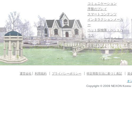
コミュニケーション
序盤のプレイ
スマートコンテンツ
インタラクションメーカ
ー
ペット探検隊・ペットハ
ウス
ダンジョンガイド
マギグラフィ
運営会社
利用規約
プライバシーポリシー
特定商取引法に基づく表記
資
オ
Copyright © 2009 NEXON Korea Co