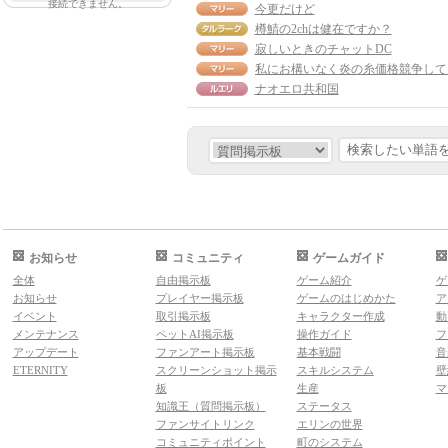
接続できません。
今更だけど
樽鯖の2chは健在ですか？
寂しいときのチャットDC
ナオエロ共和国
お知らせ
コミュニティ
ゲームガイド
全体
自由掲示板
ゲーム紹介
ゲ
お知らせ
プレイヤー掲示板
ゲームのはじめかた
ア
イベント
取引掲示板
キャラクター作成
動
メンテナンス
ペットAI掲示板
操作ガイド
フ
アップデート
ファンアート掲示板
基本戦闘
音
ETERNITY
スクリーンショット掲示
スキルシステム
壁
板
生産
マ
知識王（質問掲示板）
ステータス
ファンサイトリンク
エリンの世界
コミュニティポイント
町のシステム