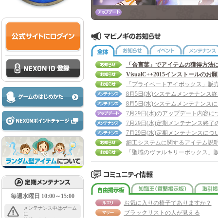
全体
お知らせ
イベント
「合言葉」でアイテムの獲得方法
VisualC++2015インストールのお
8月5日(水)システムメンテナンス
8月5日(水)システムメンテナンス
7月29日(水)のアップデート内容に
7月29日(水)定期メンテナンス終了
7月29日(水)定期メンテナンスにつ
細工システムに関するアイテム説
自由掲示板
知識王
毎週水曜日 10:00～15:00
お気に入りの椅子てありますか？
メンテナンス中はゲーム
ブラックリストの人が見える
に