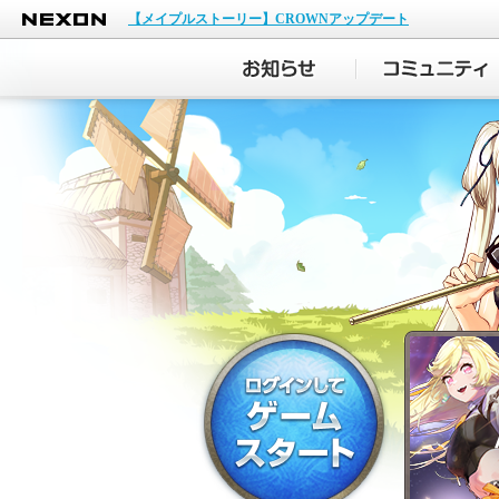
NEXON
【メイプルストーリー】CROWNアップデート