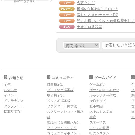
接続できません。
今更だけど
樽鯖の2chは健在ですか？
寂しいときのチャットDC
ナオエロ共和国
お知らせ
コミュニティ
ゲームガイド
全体
自由掲示板
ゲーム紹介
ゲ
お知らせ
プレイヤー掲示板
ゲームのはじめかた
ア
イベント
取引掲示板
キャラクター作成
動
メンテナンス
ペットAI掲示板
操作ガイド
フ
アップデート
ファンアート掲示板
基本戦闘
音
ETERNITY
スクリーンショット掲示
スキルシステム
壁
板
生産
マ
知識王（質問掲示板）
ステータス
ファンサイトリンク
エリンの世界
コミュニティポイント
町のシステム