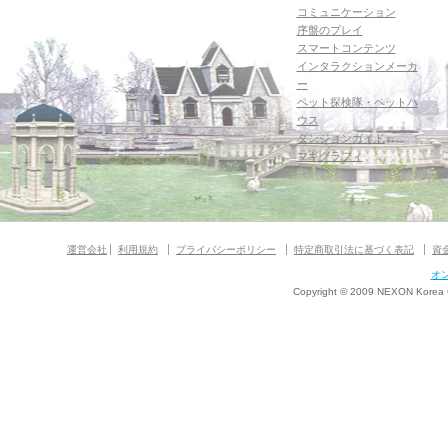
コミュニケーション
序盤のプレイ
スマートコンテンツ
インタラクションメーカ
ー
ペット探検隊・ペットハ
ウス
ダンジョンガイド
マギグラフィ
運営会社
利用規約
プライバシーポリシー
特定商取引法に基づく表記
資
オ
Copyright © 2009 NEXON Korea Co