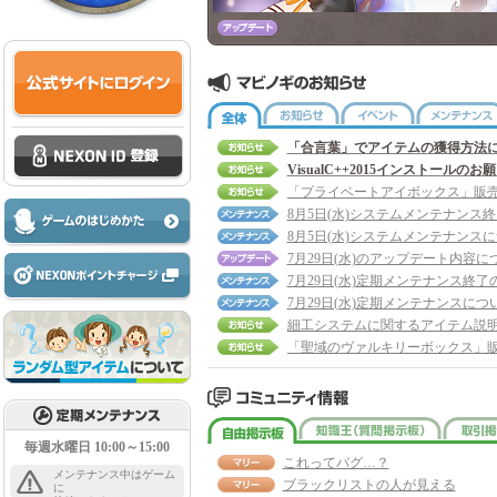
全体
お知らせ
イベント
「合言葉」でアイテムの獲得方法
VisualC++2015インストールのお
8月5日(水)システムメンテナンス
8月5日(水)システムメンテナンス
7月29日(水)のアップデート内容に
7月29日(水)定期メンテナンス終了
7月29日(水)定期メンテナンスにつ
細工システムに関するアイテム説
自由掲示板
知識王
毎週水曜日 10:00～15:00
これってバグ…？
メンテナンス中はゲーム
ブラックリストの人が見える
に