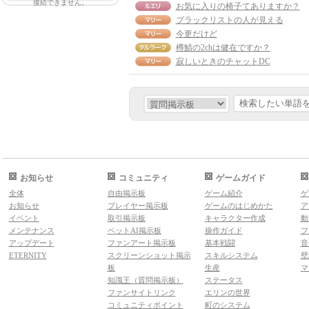
接続できません。
お気に入りの椅子てありますか？
ブラックリストの人が見える
今更だけど
樽鯖の2chは健在ですか？
寂しいときのチャットDC
お知らせ
コミュニティ
ゲームガイド
全体
自由掲示板
ゲーム紹介
ゲ
お知らせ
プレイヤー掲示板
ゲームのはじめかた
ア
イベント
取引掲示板
キャラクター作成
動
メンテナンス
ペットAI掲示板
操作ガイド
フ
アップデート
ファンアート掲示板
基本戦闘
音
ETERNITY
スクリーンショット掲示
スキルシステム
壁
板
生産
マ
知識王（質問掲示板）
ステータス
ファンサイトリンク
エリンの世界
コミュニティポイント
町のシステム