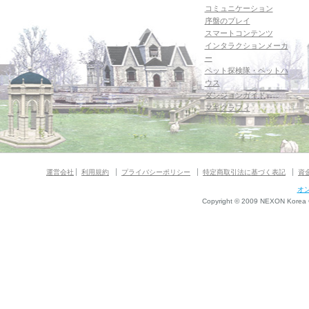
コミュニケーション
序盤のプレイ
スマートコンテンツ
インタラクションメーカ
ー
ペット探検隊・ペットハ
ウス
ダンジョンガイド
マギグラフィ
運営会社
利用規約
プライバシーポリシー
特定商取引法に基づく表記
資
オ
Copyright © 2009 NEXON Korea Co