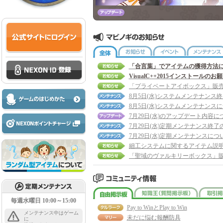
全体
お知らせ
イベント
「合言葉」でアイテムの獲得方法
VisualC++2015インストールのお
8月5日(水)システムメンテナンス
8月5日(水)システムメンテナンス
7月29日(水)のアップデート内容に
7月29日(水)定期メンテナンス終了
7月29日(水)定期メンテナンスにつ
細工システムに関するアイテム説
自由掲示板
知識王
毎週水曜日 10:00～15:00
Pay to WinとPlay to Win
メンテナンス中はゲーム
未だに悩む報酬防具
に