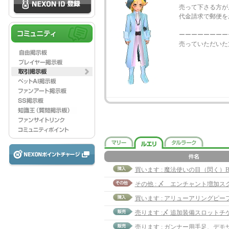
売って下さる方が
代金請求で郵便を
ーーーーーーーー
売っていただいた
買います : 魔法使いの目（閃く）BC
その他 : 〆 エンチャント増加ス
買います : アリューアリングピー
売ります : ガンナー用手足、デモ