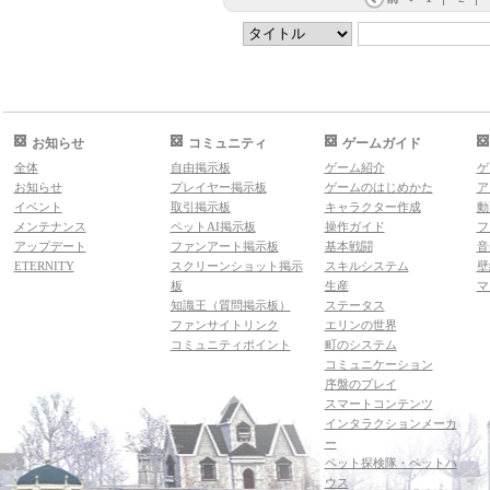
お知らせ
コミュニティ
ゲームガイド
全体
自由掲示板
ゲーム紹介
ゲ
お知らせ
プレイヤー掲示板
ゲームのはじめかた
ア
イベント
取引掲示板
キャラクター作成
動
メンテナンス
ペットAI掲示板
操作ガイド
フ
アップデート
ファンアート掲示板
基本戦闘
音
ETERNITY
スクリーンショット掲示
スキルシステム
壁
板
生産
マ
知識王（質問掲示板）
ステータス
ファンサイトリンク
エリンの世界
コミュニティポイント
町のシステム
コミュニケーション
序盤のプレイ
スマートコンテンツ
インタラクションメーカ
ー
ペット探検隊・ペットハ
ウス