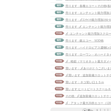
売ります : 各種エコー＋その他(各
売ります : 〆ｴﾝﾁｬﾝﾄ能力増加ｽｸﾛｰﾙ 
〆 :エンチャント能力増加スクロール
売ります : 銀エコー SOD他
売ります : ハイドロピアス遺物Lv10
売ります : ローワン・オハードタ
〆 : 軽鎧（マリオネット最大ダメ
買います：〆ありがとうございま
〆買います : 追加装備スロットチケ
買います：ネコ笑い口１５ｍ
その他 : 〆追加装備スロットチケ
〆 : アタック最大20赤エコー（120
前へ
1
2