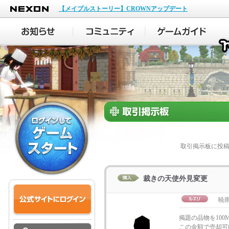
NEXON
【メイプルストーリー】CROWNアップデート
取引掲示板に投
裁きの天使外見変更
暁雨_
掲題の品物を100
この金額で売却可