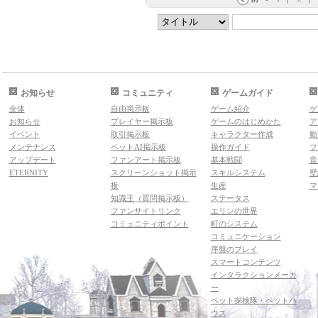
お知らせ
コミュニティ
ゲームガイド
全体
自由掲示板
ゲーム紹介
ゲ
お知らせ
プレイヤー掲示板
ゲームのはじめかた
ア
イベント
取引掲示板
キャラクター作成
動
メンテナンス
ペットAI掲示板
操作ガイド
フ
アップデート
ファンアート掲示板
基本戦闘
音
ETERNITY
スクリーンショット掲示
スキルシステム
壁
板
生産
マ
知識王（質問掲示板）
ステータス
ファンサイトリンク
エリンの世界
コミュニティポイント
町のシステム
コミュニケーション
序盤のプレイ
スマートコンテンツ
インタラクションメーカ
ー
ペット探検隊・ペットハ
ウス