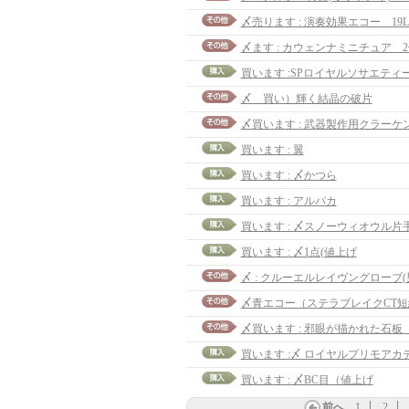
〆売ります : 演奏効果エコー 19L
〆ます : カウェンナミニチュア 
〆 買い）輝く結晶の破片
〆買います : 武器製作用クラーケンの
買います : 翼
買います : 〆かつら
買います : アルパカ
買います : 〆1点(値上げ
〆 : クルーエルレイヴングローブ(
〆青エコー（ステラブレイクCT短縮
〆買います : 邪眼が描かれた石板 2
買います : 〆BC目（値上げ
前へ
1
2