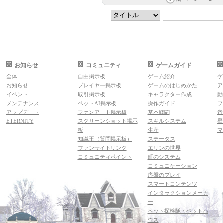
お知らせ
コミュニティ
ゲームガイド
全体
自由掲示板
ゲーム紹介
ゲ
お知らせ
プレイヤー掲示板
ゲームのはじめかた
ア
イベント
取引掲示板
キャラクター作成
動
メンテナンス
ペットAI掲示板
操作ガイド
フ
アップデート
ファンアート掲示板
基本戦闘
音
ETERNITY
スクリーンショット掲示
スキルシステム
壁
板
生産
マ
知識王（質問掲示板）
ステータス
ファンサイトリンク
エリンの世界
コミュニティポイント
町のシステム
コミュニケーション
序盤のプレイ
スマートコンテンツ
インタラクションメーカ
ー
ペット探検隊・ペットハ
ウス