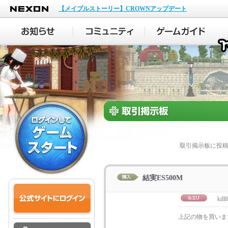
NEXON
【メイプルストーリー】CROWNアップデート
取引掲示板に投
結実ES500M
kill
上記の物を買いま