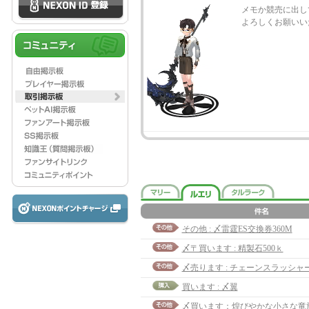
メモか競売に出し
よろしくお願いい
その他 : 〆雷霆ES交換券360M
〆〒買います : 精製石500ｋ
買います : 〆翼