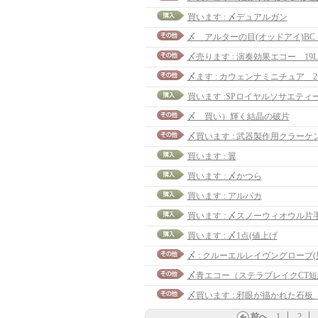
買います : 〆デュアルガン
〆売ります : 演奏効果エコー 19L
〆ます : カウェンナミニチュア 
〆 買い）輝く結晶の破片
〆買います : 武器製作用クラーケンの
買います : 翼
買います : 〆かつら
買います : アルパカ
買います : 〆1点(値上げ
〆 : クルーエルレイヴングローブ(
〆青エコー（ステラブレイクCT短縮
〆買います : 邪眼が描かれた石板 2
前へ
1
2