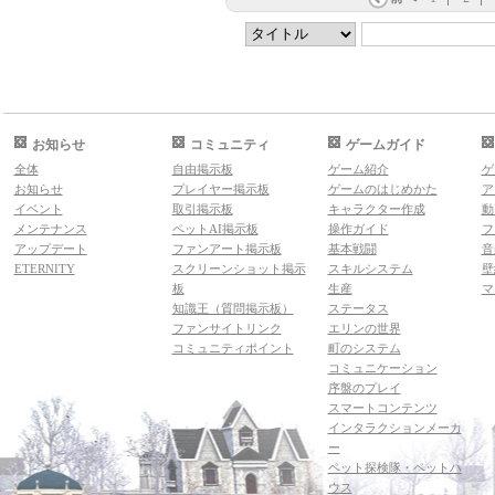
お知らせ
コミュニティ
ゲームガイド
全体
自由掲示板
ゲーム紹介
ゲ
お知らせ
プレイヤー掲示板
ゲームのはじめかた
ア
イベント
取引掲示板
キャラクター作成
動
メンテナンス
ペットAI掲示板
操作ガイド
フ
アップデート
ファンアート掲示板
基本戦闘
音
ETERNITY
スクリーンショット掲示
スキルシステム
壁
板
生産
マ
知識王（質問掲示板）
ステータス
ファンサイトリンク
エリンの世界
コミュニティポイント
町のシステム
コミュニケーション
序盤のプレイ
スマートコンテンツ
インタラクションメーカ
ー
ペット探検隊・ペットハ
ウス