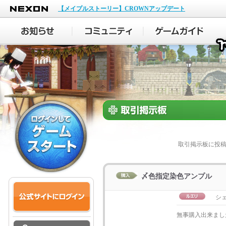
NEXON
【メイプルストーリー】CROWNアップデート
取引掲示板に投
〆色指定染色アンプル
シ
無事購入出来まし