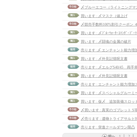
〆ブルーエコー（ライトニングマス
買います : 〆マスク（値上げ
〆競売手数料100%割引クーポン 
買います : 〆ﾌﾞﾙｰｳｫｰﾀｰｺﾏﾝﾀﾞｰﾌﾞｰ
買います : 〆闘魂の金属の破片
売ります :〆 エンチャント能力増
買います : 〆外見記憶呪文書
売ります : 〆エルグS40/45 両手
買います : 〆外見記憶呪文書
〆買います : 真実のゴブレット S等
〆売ります : 遺物トライアサルト9lv
売ります : 突進クールダウン限凸
前へ
1
2