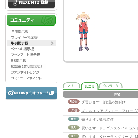
〆買います 戦場の雄叫び
〆）ルインアブソルートアロー13
売ります : 魔法装備
買います : 〆セーラのグリーブ 1