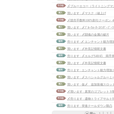
〆ブルーエコー（ライトニングマス
買います : 〆マスク（値上げ
〆競売手数料100%割引クーポン 
買います : 〆ﾌﾞﾙｰｳｫｰﾀｰｺﾏﾝﾀﾞｰﾌﾞｰ
買います : 〆闘魂の金属の破片
売ります :〆 エンチャント能力増
買います : 〆外見記憶呪文書
売ります : 〆エルグS40/45 両手
買います : 〆外見記憶呪文書
〆買います : 真実のゴブレット S等
〆売ります : 遺物トライアサルト9lv
売ります : 突進クールダウン限凸
前へ
1
2