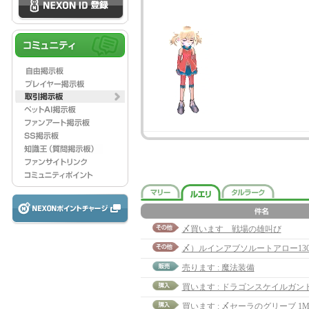
〆買います 戦場の雄叫び
〆）ルインアブソルートアロー13
売ります : 魔法装備
買います : 〆セーラのグリーブ 1