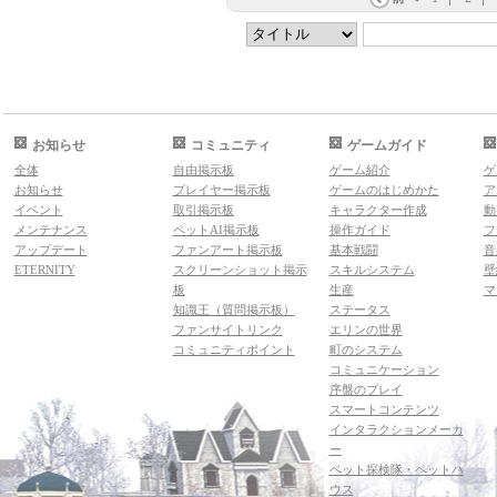
お知らせ
コミュニティ
ゲームガイド
全体
自由掲示板
ゲーム紹介
ゲ
お知らせ
プレイヤー掲示板
ゲームのはじめかた
ア
イベント
取引掲示板
キャラクター作成
動
メンテナンス
ペットAI掲示板
操作ガイド
フ
アップデート
ファンアート掲示板
基本戦闘
音
ETERNITY
スクリーンショット掲示
スキルシステム
壁
板
生産
マ
知識王（質問掲示板）
ステータス
ファンサイトリンク
エリンの世界
コミュニティポイント
町のシステム
コミュニケーション
序盤のプレイ
スマートコンテンツ
インタラクションメーカ
ー
ペット探検隊・ペットハ
ウス