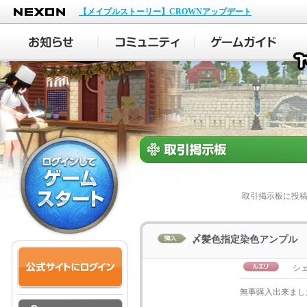
NEXON
【メイプルストーリー】CROWNアップデート
取引掲示板に投
〆髪色指定染色アンプル
シ
無事購入出来まし