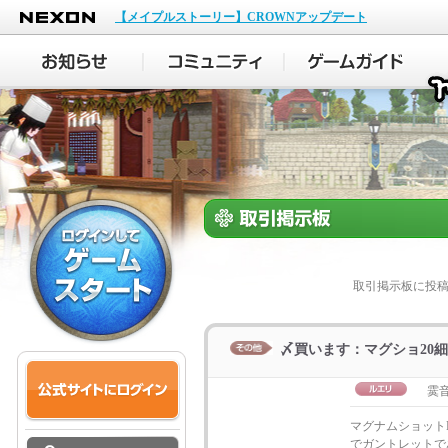
NEXON
【メイプルストーリー】CROWNアップデート
取引掲示板に投
〆買います：マグショ20細
霙
マグナムショット
でガントレットで