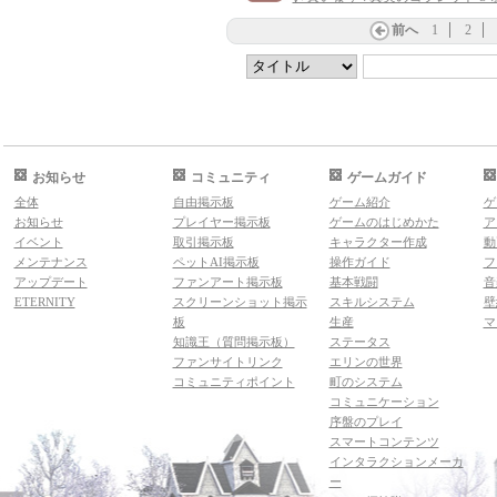
前へ
1
2
お知らせ
コミュニティ
ゲームガイド
全体
自由掲示板
ゲーム紹介
ゲ
お知らせ
プレイヤー掲示板
ゲームのはじめかた
ア
イベント
取引掲示板
キャラクター作成
動
メンテナンス
ペットAI掲示板
操作ガイド
フ
アップデート
ファンアート掲示板
基本戦闘
音
ETERNITY
スクリーンショット掲示
スキルシステム
壁
板
生産
マ
知識王（質問掲示板）
ステータス
ファンサイトリンク
エリンの世界
コミュニティポイント
町のシステム
コミュニケーション
序盤のプレイ
スマートコンテンツ
インタラクションメーカ
ー