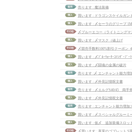
売ります : 魔法装備
買います : 〆セーラのグリーブ 1
〆ブルーエコー（ライトニングマス
買います : 〆マスク（値上げ
〆競売手数料100%割引クーポン 
買います : 〆ﾌﾞﾙｰｳｫｰﾀｰｺﾏﾝﾀﾞｰﾌﾞｰ
買います : 〆闘魂の金属の破片
売ります :〆 エンチャント能力増
買います : 〆外見記憶呪文書
売ります : 〆エルグS40/45 両手
買います : 〆外見記憶呪文書
〆買います : 真実のゴブレット S等