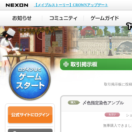
NEXON
【メイプルストーリー】CROWNアップデート
取引掲示板に投
〆色指定染色アンプル
シ
無事購入できまし