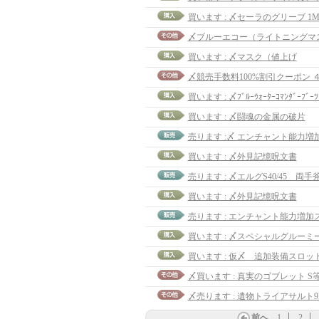
買います : 〆セーラのグリーブ 1
〆ブルーエコー（ライトニングマス
買います : 〆マスク（値上げ
〆競売手数料100%割引クーポン 
買います : 〆ﾌﾞﾙｰｳｫｰﾀｰｺﾏﾝﾀﾞｰﾌﾞｰ
買います : 〆闘魂の金属の破片
売ります :〆 エンチャント能力増
買います : 〆外見記憶呪文書
売ります : 〆エルグS40/45 両手
買います : 〆外見記憶呪文書
〆買います : 真実のゴブレット S等
〆売ります : 遺物トライアサルト9lv
前へ
1
2