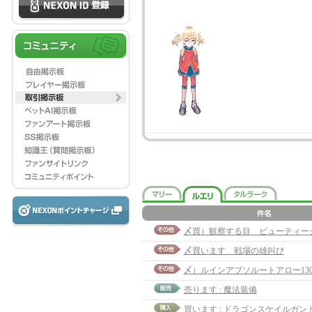
〆買）観察する目 ビューティー
〆買います 戦場の雄叫び
〆）ルインアブソルートアロー13
売ります : 魔法装備