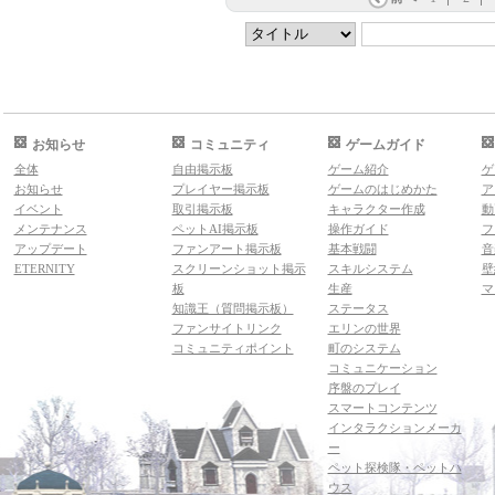
お知らせ
コミュニティ
ゲームガイド
全体
自由掲示板
ゲーム紹介
ゲ
お知らせ
プレイヤー掲示板
ゲームのはじめかた
ア
イベント
取引掲示板
キャラクター作成
動
メンテナンス
ペットAI掲示板
操作ガイド
フ
アップデート
ファンアート掲示板
基本戦闘
音
ETERNITY
スクリーンショット掲示
スキルシステム
壁
板
生産
マ
知識王（質問掲示板）
ステータス
ファンサイトリンク
エリンの世界
コミュニティポイント
町のシステム
コミュニケーション
序盤のプレイ
スマートコンテンツ
インタラクションメーカ
ー
ペット探検隊・ペットハ
ウス