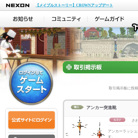
NEXON
【メイプルストーリー】CROWNアップデート
取引掲示板に投
アンカー突進靴
さわ
アンカーラッシュ
す。