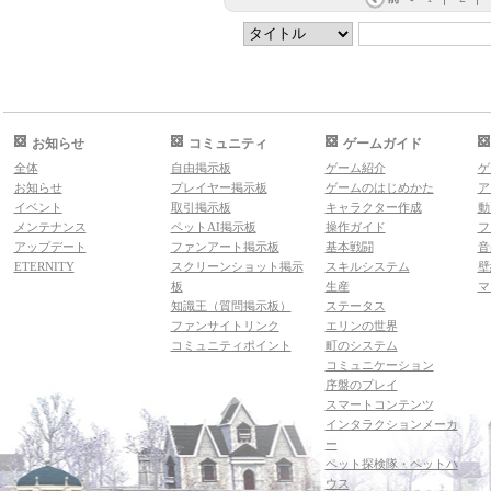
お知らせ
コミュニティ
ゲームガイド
全体
自由掲示板
ゲーム紹介
ゲ
お知らせ
プレイヤー掲示板
ゲームのはじめかた
ア
イベント
取引掲示板
キャラクター作成
動
メンテナンス
ペットAI掲示板
操作ガイド
フ
アップデート
ファンアート掲示板
基本戦闘
音
ETERNITY
スクリーンショット掲示
スキルシステム
壁
板
生産
マ
知識王（質問掲示板）
ステータス
ファンサイトリンク
エリンの世界
コミュニティポイント
町のシステム
コミュニケーション
序盤のプレイ
スマートコンテンツ
インタラクションメーカ
ー
ペット探検隊・ペットハ
ウス