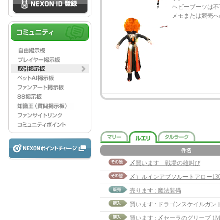
ヘビーブーツは不
メモまたは競売へ
〆買います 戦場の雄叫び
〆）ルインアブソルートアロー13
売ります : 魔法装備
買います : 〆セーラのグリーブ 1