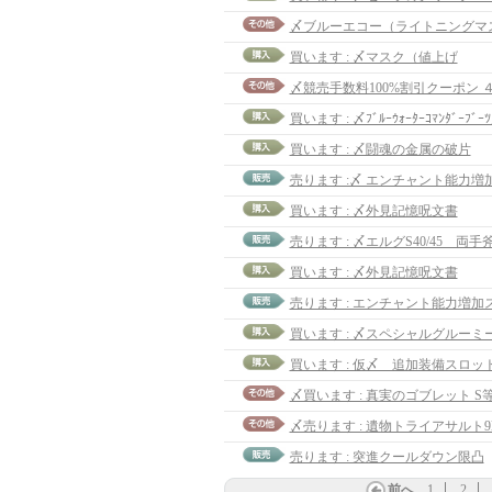
〆ブルーエコー（ライトニングマス
買います : 〆マスク（値上げ
〆競売手数料100%割引クーポン 
買います : 〆ﾌﾞﾙｰｳｫｰﾀｰｺﾏﾝﾀﾞｰﾌﾞｰ
買います : 〆闘魂の金属の破片
売ります :〆 エンチャント能力増
買います : 〆外見記憶呪文書
売ります : 〆エルグS40/45 両手
買います : 〆外見記憶呪文書
〆買います : 真実のゴブレット S等
〆売ります : 遺物トライアサルト9lv
売ります : 突進クールダウン限凸
前へ
1
2