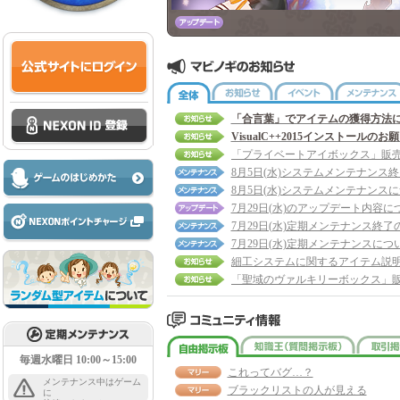
全体
お知らせ
イベント
「合言葉」でアイテムの獲得方法
VisualC++2015インストールのお
8月5日(水)システムメンテナンス
8月5日(水)システムメンテナンス
7月29日(水)のアップデート内容に
7月29日(水)定期メンテナンス終了
7月29日(水)定期メンテナンスにつ
細工システムに関するアイテム説
自由掲示板
知識王
毎週水曜日 10:00～15:00
これってバグ…？
メンテナンス中はゲーム
ブラックリストの人が見える
に