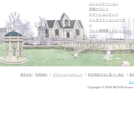
コミュニケーション
序盤のプレイ
スマートコンテンツ
インタラクションメーカ
ー
ペット探検隊・ペットハ
ウス
ダンジョンガイド
マギグラフィ
運営会社
利用規約
プライバシーポリシー
特定商取引法に基づく表記
資
オ
Copyright © 2009 NEXON Korea Co