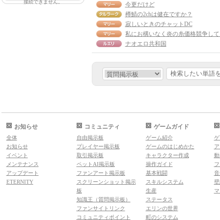
接続できません。
今更だけど
樽鯖の2chは健在ですか？
寂しいときのチャットDC
ナオエロ共和国
お知らせ
コミュニティ
ゲームガイド
全体
自由掲示板
ゲーム紹介
ゲ
お知らせ
プレイヤー掲示板
ゲームのはじめかた
ア
イベント
取引掲示板
キャラクター作成
動
メンテナンス
ペットAI掲示板
操作ガイド
フ
アップデート
ファンアート掲示板
基本戦闘
音
ETERNITY
スクリーンショット掲示
スキルシステム
壁
板
生産
マ
知識王（質問掲示板）
ステータス
ファンサイトリンク
エリンの世界
コミュニティポイント
町のシステム