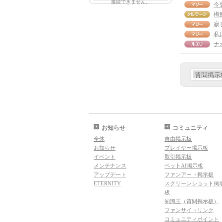
接続できません。
今
樽
寂
ナ
お知らせ
コミュニティ
全体
自由掲示板
お知らせ
プレイヤー掲示板
イベント
取引掲示板
メンテナンス
ペットAI掲示板
アップデート
ファンアート掲示板
ETERNITY
スクリーンショット掲
板
知識王（質問掲示板）
ファンサイトリンク
コミュニティポイント