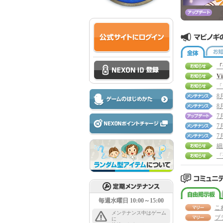
全体
「
V
8
8
7
7
7
細
毎週水曜日 10:00～15:00
こ
メンテナンス中はゲーム
ブ
に