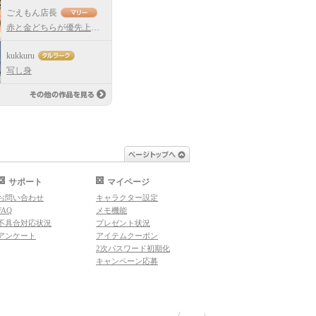
ごえもん店長
赤と金どちらが優先上位なのか！！
kukkuru
写し身
その他の作品を見る
ページトップへ
サポート
マイページ
お問い合わせ
キャラクター設定
FAQ
メモ機能
不具合対応状況
プレゼント状況
アンケート
アイテムクーポン
2次パスワード初期化
キャンペーン応募