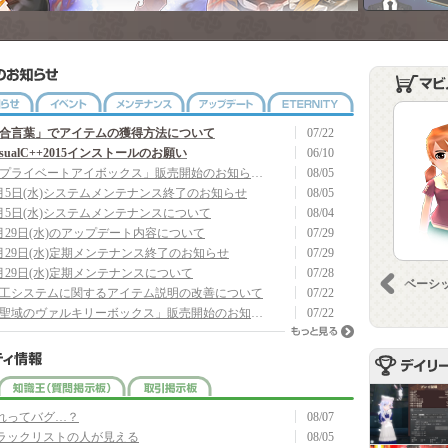
ETERNITY
お知らせ
イベント
メンテナンス
アップデート
合言葉」でアイテムの獲得方法について
07/22
isualC++2015インストールのお願い
06/10
「プライベートアイボックス」販売開始のお知らせ(8/6 19:05 追記)
08/05
月5日(水)システムメンテナンス終了のお知らせ
08/05
月5日(水)システムメンテナンスについて
08/04
月29日(水)のアップデート内容について
07/29
月29日(水)定期メンテナンス終了のお知らせ
07/29
月29日(水)定期メンテナンスについて
07/28
前へ
ベーシ
工システムに関するアイテム説明の改善について
07/22
「聖域のヴァルキリーボックス」販売開始のお知らせ
07/22
もっと見る
自由掲示板
知識王（質問掲示板）
取引掲示板
れってバグ…？
08/07
ラックリストの人が見える
08/05