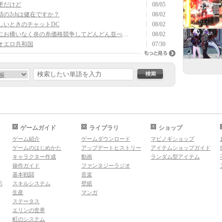
更だけど
08/05
鯖の2chは健在ですか？
08/02
しいときのチャットDC
08/02
私にお構いなく炎の糸価格競争してどんどん並べてどうぞ。
08/02
オエロ共和国
07/30
もっと見る
検索
ゲームガイド
ライブラリ
ショップ
ゲーム紹介
ゲームダウンロード
マビノギショップ
ゲームのはじめかた
アップデートヒストリー
アイテムショップガイド
キャラクター作成
動画
ランダム型アイテム
操作ガイド
ファンタジーラジオ
基本戦闘
音楽
示
スキルシステム
壁紙
生産
マンガ
ステータス
エリンの世界
町のシステム