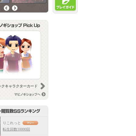
前へ
次へ
次へ
ックキャラクターカード
メイドパートナーカード
マビノギショップへ
りこれっと
転生回数10000回