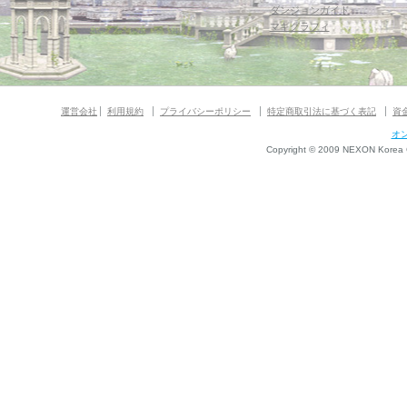
ダンジョンガイド
マギグラフィ
運営会社
利用規約
プライバシーポリシー
特定商取引法に基づく表記
資
オ
Copyright © 2009 NEXON Korea Co