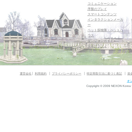
コミュニケーション
序盤のプレイ
スマートコンテンツ
インタラクションメーカ
ー
ペット探検隊・ペットハ
ウス
ダンジョンガイド
マギグラフィ
運営会社
利用規約
プライバシーポリシー
特定商取引法に基づく表記
資
オ
Copyright © 2009 NEXON Korea Co