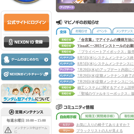
全体
お知らせ
イベント
「合言葉」でアイテムの獲得方法
VisualC++2015インストールのお
8月5日(水)システムメンテナンス
8月5日(水)システムメンテナンス
7月29日(水)のアップデート内容に
7月29日(水)定期メンテナンス終了
7月29日(水)定期メンテナンスにつ
細工システムに関するアイテム説
自由掲示板
知識王
毎週水曜日 10:00～15:00
お気に入りの椅子てありますか？
メンテナンス中はゲーム
ブラックリストの人が見える
に