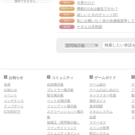
接続できません。
今更だけど
樽鯖の2chは健在ですか？
寂しいときのチャットDC
ナオエロ共和国
お知らせ
コミュニティ
ゲームガイド
全体
自由掲示板
ゲーム紹介
ゲ
お知らせ
プレイヤー掲示板
ゲームのはじめかた
ア
イベント
取引掲示板
キャラクター作成
動
メンテナンス
ペットAI掲示板
操作ガイド
フ
アップデート
ファンアート掲示板
基本戦闘
音
ETERNITY
スクリーンショット掲示
スキルシステム
壁
板
生産
マ
知識王（質問掲示板）
ステータス
ファンサイトリンク
エリンの世界
コミュニティポイント
町のシステム