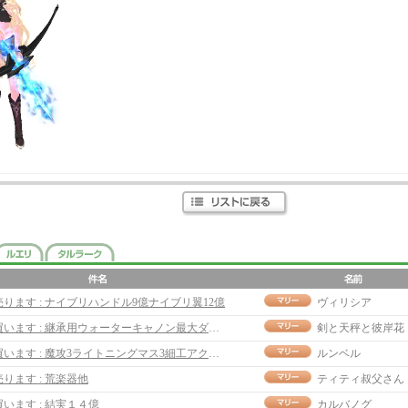
売ります : ナイブリハンドル9億ナイブリ翼12億
ヴィリシア
買います : 継承用ウォーターキャノン最大ダメ20
剣と天秤と彼岸花
買います : 魔攻3ライトニングマス3細工アクセ 3億
ルンベル
売ります : 荒楽器他
ティティ叔父さん
買います : 結実１４億
カルバノグ