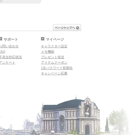
ページトップへ
サポート
マイページ
お問い合わせ
キャラクター設定
FAQ
メモ機能
不具合対応状況
プレゼント状況
アンケート
アイテムクーポン
2次パスワード初期化
キャンペーン応募