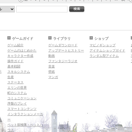
ゲームガイド
ライブラリ
ショップ
ゲーム紹介
ゲームダウンロード
マビノギショップ
ゲームのはじめかた
アップデートヒストリー
アイテムショップガイド
キャラクター作成
動画
ランダム型アイテム
操作ガイド
ファンタジーラジオ
基本戦闘
音楽
示
スキルシステム
壁紙
生産
マンガ
ステータス
エリンの世界
町のシステム
コミュニケーション
序盤のプレイ
スマートコンテンツ
インタラクションメーカ
ー
ペット探検隊・ペットハ
ウス