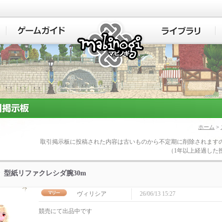
マビノギ
ホーム
>
取引掲示板に投稿された内容は古いものから不定期に削除されます
（1年以上経過した
型紙リファクレシダ腕30m
ヴィリシア
26/06/13 15:27
競売にて出品中です