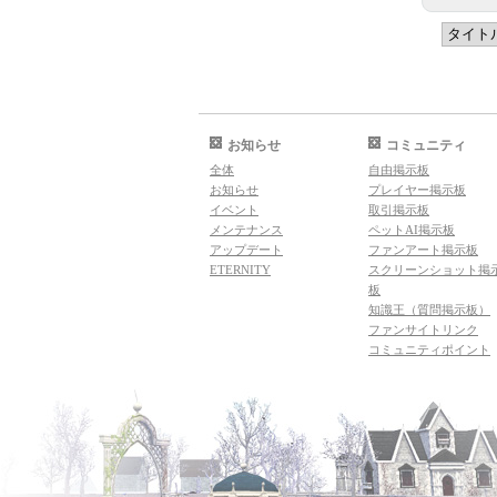
お知らせ
コミュニティ
全体
自由掲示板
お知らせ
プレイヤー掲示板
イベント
取引掲示板
メンテナンス
ペットAI掲示板
アップデート
ファンアート掲示板
ETERNITY
スクリーンショット掲
板
知識王（質問掲示板）
ファンサイトリンク
コミュニティポイント