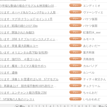
売)半端な数値の複合デモグル＆神演奏Lv10エコー
エンディミオ
売ります : オハード&カウェンナPセット人形カバン ７０Ｍ
ヴァーシヴィエ
売ります : マグ19 クラショ17 セイント♀手
バケツ仮面
売ります : 戦場の雄たけび 10m
バケツ仮面
売ります : 開放された&魂ES
紅蓮烈火_mor
買います : 20M ＳＰブルーゼンコスメティックドレス女
ルモース
買います : 突進 最大距離エコー
あじさいだー
買います : オリエンタル高下駄(女性用)
葉月和泉
売ります : 強打ES ４億ゴールド
月島弥生
売ります : 魔攻・ライマス複合サポぺ
カルバノグ
売ります : 遺物
ルンベル
売ります : 演奏１９/普通すばら10 S7デモグル
ティティ叔父さん
買）再募値上げ 競売場手数料100%割引クーポン55M
チュクリーム
売ります : エンチャント能力増加 25M
ちゃんおだ
〆 : SP深海の人魚のドレス♀
いちかわれど
前へ
1
2
3
4
5
6
7
8
9
10
次へ