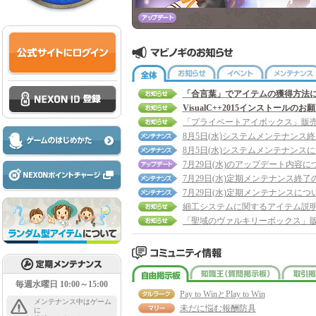
全体
お知らせ
イベント
「合言葉」でアイテムの獲得方法
VisualC++2015インストールのお
8月5日(水)システムメンテナンス
8月5日(水)システムメンテナンス
7月29日(水)のアップデート内容に
7月29日(水)定期メンテナンス終了
7月29日(水)定期メンテナンスにつ
細工システムに関するアイテム説
自由掲示板
知識王
毎週水曜日 10:00～15:00
Pay to WinとPlay to Win
メンテナンス中はゲーム
未だに悩む報酬防具
に