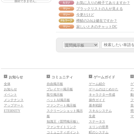
接続できません。
お気に入りの椅子てありますか？
ブラックリストの人が見える
今更だけど
樽鯖の2chは健在ですか？
寂しいときのチャットDC
お知らせ
コミュニティ
ゲームガイド
全体
自由掲示板
ゲーム紹介
ゲ
お知らせ
プレイヤー掲示板
ゲームのはじめかた
ア
イベント
取引掲示板
キャラクター作成
動
メンテナンス
ペットAI掲示板
操作ガイド
フ
アップデート
ファンアート掲示板
基本戦闘
音
ETERNITY
スクリーンショット掲示
スキルシステム
壁
板
生産
マ
知識王（質問掲示板）
ステータス
ファンサイトリンク
エリンの世界
コミュニティポイント
町のシステム