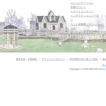
コミュニケーション
序盤のプレイ
スマートコンテンツ
インタラクションメーカ
ー
ペット探検隊・ペットハ
ウス
ダンジョンガイド
マギグラフィ
運営会社
利用規約
プライバシーポリシー
特定商取引法に基づく表記
資
オ
Copyright © 2009 NEXON Korea Co