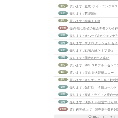
売ります : 荒楽器他
買います : 結実１４億
売ります : マグ19 クラショ17 セ
売ります : 戦場の雄たけび 10m
売ります : 開放された&魂ES
買います : 突進 最大距離エコー
買います : オリエンタル高下駄(女
売ります : 強打ES ４億ゴールド
売ります : 魔攻・ライマス複合サ
売ります : 演奏１９/普通すばら1
前へ
1
2