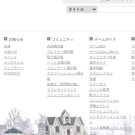
お知らせ
コミュニティ
ゲームガイド
全体
自由掲示板
ゲーム紹介
ゲ
お知らせ
プレイヤー掲示板
ゲームのはじめかた
ア
イベント
取引掲示板
キャラクター作成
動
メンテナンス
ペットAI掲示板
操作ガイド
フ
アップデート
ファンアート掲示板
基本戦闘
音
ETERNITY
スクリーンショット掲示
スキルシステム
壁
板
生産
マ
知識王（質問掲示板）
ステータス
ファンサイトリンク
エリンの世界
コミュニティポイント
町のシステム
コミュニケーション
序盤のプレイ
スマートコンテンツ
インタラクションメーカ
ー
ペット探検隊・ペットハ
ウス