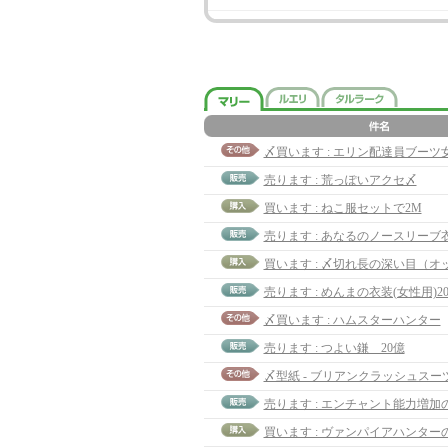
〆買います : エリン配達員ブーツ女
売ります : 荒っぽいアクセ〆
買います : ねこ服セットで2M
売ります : めんまの衣装(女性用)20
〆買います : ハムスターハンター
売ります : つよい鎌 20億
〆型紙 - ブリアンクラッシュス