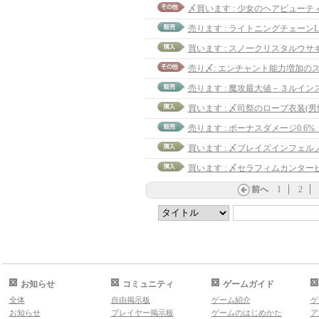
売ります : ライトニングチェーンL
売ります : 魔攻最大値－３ルイン
買います : 〆司祭のローブ衣装(男
前へ
1
2
お知らせ
コミュニティ
ゲームガイド
全体
自由掲示板
ゲーム紹介
ゲ
お知らせ
プレイヤー掲示板
ゲームのはじめかた
ア