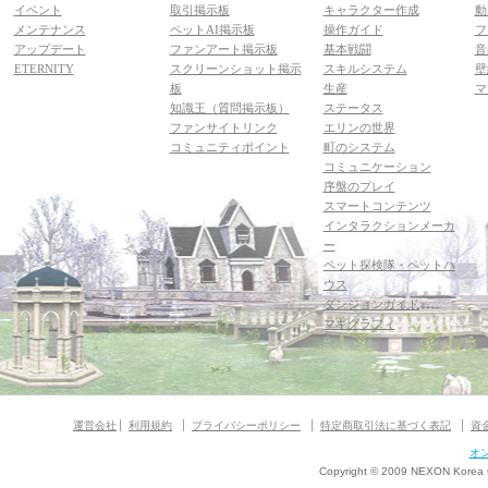
イベント
取引掲示板
キャラクター作成
動
メンテナンス
ペットAI掲示板
操作ガイド
フ
アップデート
ファンアート掲示板
基本戦闘
音
ETERNITY
スクリーンショット掲示
スキルシステム
壁
板
生産
マ
知識王（質問掲示板）
ステータス
ファンサイトリンク
エリンの世界
コミュニティポイント
町のシステム
コミュニケーション
序盤のプレイ
スマートコンテンツ
インタラクションメーカ
ー
ペット探検隊・ペットハ
ウス
ダンジョンガイド
マギグラフィ
運営会社
利用規約
プライバシーポリシー
特定商取引法に基づく表記
資
オ
Copyright © 2009 NEXON Korea Co