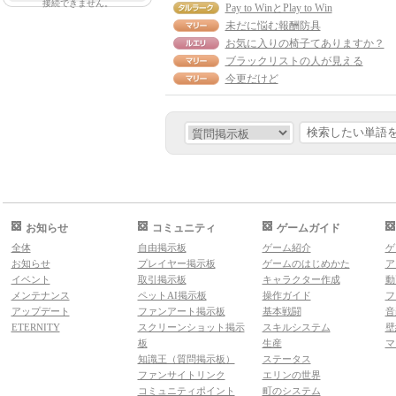
接続できません。
Pay to WinとPlay to Win
未だに悩む報酬防具
お気に入りの椅子てありますか？
ブラックリストの人が見える
今更だけど
お知らせ
コミュニティ
ゲームガイド
全体
自由掲示板
ゲーム紹介
ゲ
お知らせ
プレイヤー掲示板
ゲームのはじめかた
ア
イベント
取引掲示板
キャラクター作成
動
メンテナンス
ペットAI掲示板
操作ガイド
フ
アップデート
ファンアート掲示板
基本戦闘
音
ETERNITY
スクリーンショット掲示
スキルシステム
壁
板
生産
マ
知識王（質問掲示板）
ステータス
ファンサイトリンク
エリンの世界
コミュニティポイント
町のシステム