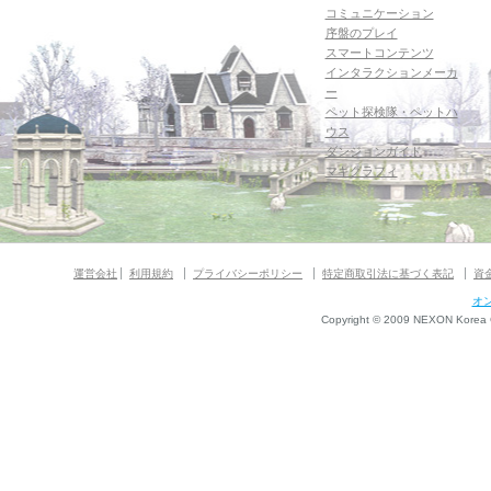
コミュニケーション
序盤のプレイ
スマートコンテンツ
インタラクションメーカ
ー
ペット探検隊・ペットハ
ウス
ダンジョンガイド
マギグラフィ
運営会社
利用規約
プライバシーポリシー
特定商取引法に基づく表記
資
オ
Copyright © 2009 NEXON Korea Co