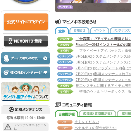
全体
お知らせ
イベント
「合言葉」でアイテムの獲得方法
VisualC++2015インストールのお
8月5日(水)システムメンテナンス
8月5日(水)システムメンテナンス
7月29日(水)のアップデート内容に
7月29日(水)定期メンテナンス終了
7月29日(水)定期メンテナンスにつ
細工システムに関するアイテム説
自由掲示板
知識王
毎週水曜日 10:00～15:00
火力をください
メンテナンス中はゲーム
ペナルティの警告が出ない
に