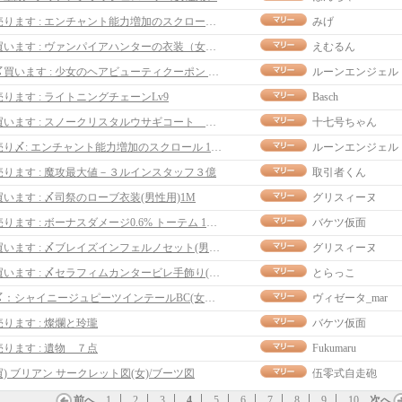
売ります : エンチャント能力増加のスクロール ５０M＠１
みげ
買います : ヴァンパイアハンターの衣装（女性用）8M
えむるん
〆買います : 少女のヘアビューティクーポン 300万
ルーンエンジェル
売ります : ライトニングチェーンLv9
Basch
買います : スノークリスタルウサギコート 女性用
十七号ちゃん
売り〆: エンチャント能力増加のスクロール 1枚 30M
ルーンエンジェル
売ります : 魔攻最大値－３ルインスタッフ３億
取引者くん
買います : 〆司祭のローブ衣装(男性用)1М
グリスィーヌ
売ります : ボーナスダメージ0.6% トーテム 120m
バケツ仮面
買います : 〆ブレイズインフェルノセット(男性用)
グリスィーヌ
買います : 〆セラフィムカンタービレ手飾り(女性用)
とらっこ
〆：シャイニージュピーツインテールBC(女性用)
ヴィゼータ_mar
売ります : 燦爛と玲瓏
バケツ仮面
売ります : 遺物 ７点
Fukumaru
買) ブリアン サークレット図(女)/ブーツ図
伍零式自走砲
前へ
1
2
3
4
5
6
7
8
9
10
次へ