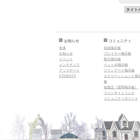
お知らせ
コミュニティ
全体
自由掲示板
お知らせ
プレイヤー掲示板
イベント
取引掲示板
メンテナンス
ペットAI掲示板
アップデート
ファンアート掲示板
ETERNITY
スクリーンショット掲
板
知識王（質問掲示板）
ファンサイトリンク
コミュニティポイント