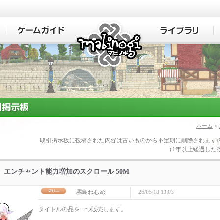
マビノギ
ホーム
>
取引掲示板に投稿された内容は古いものから不定期に削除されます
（1年以上経過した
エンチャント能力増加のスクロール 50M
霧島ねむめ
26/05/18 13:03
タイトルの品を一つ販売します。