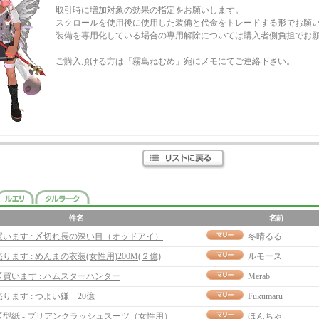
取引時に増加対象の効果の指定をお願いします。
スクロールを使用後に使用した装備と代金をトレードする形でお願
装備を専用化している場合の専用解除については購入者側負担でお
ご購入頂ける方は「霧島ねむめ」宛にメモにてご連絡下さい。
買います : 〆切れ長の深い目（オッドアイ）BC 5M
冬晴るる
売ります : めんまの衣装(女性用)200M(２億)
ルモース
〆買います : ハムスターハンター
Merab
売ります : つよい鎌 20億
Fukumaru
〆型紙 - ブリアンクラッシュスーツ（女性用）
ほんちゃ