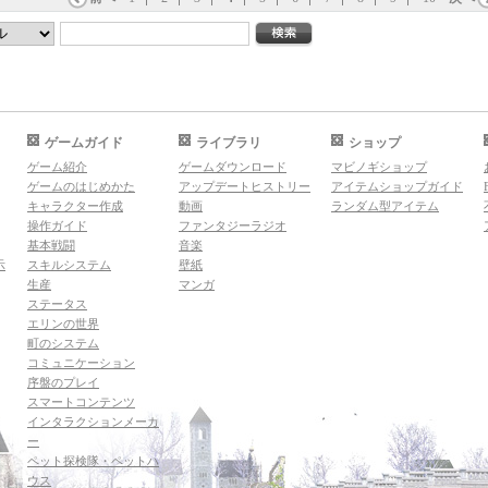
ゲームガイド
ライブラリ
ショップ
ゲーム紹介
ゲームダウンロード
マビノギショップ
ゲームのはじめかた
アップデートヒストリー
アイテムショップガイド
キャラクター作成
動画
ランダム型アイテム
操作ガイド
ファンタジーラジオ
基本戦闘
音楽
示
スキルシステム
壁紙
生産
マンガ
ステータス
エリンの世界
町のシステム
コミュニケーション
序盤のプレイ
スマートコンテンツ
インタラクションメーカ
ー
ペット探検隊・ペットハ
ウス