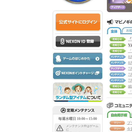
全体
「
V
「
8
8
7
7
7
細
毎週水曜日 10:00～15:00
ブ
メンテナンス中はゲーム
今
に