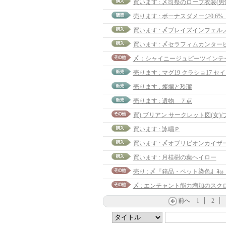
買います : 〆司祭のローブ衣装(男
売ります : マグ19 クラショ17 セ
売ります : 燦爛と玲瓏
売ります : 遺物 ７点
買) ブリアン サークレット図(女)
買います : 詠唱Ｐ
買います : 〆オブリビオンカイザ
買います : 月桂樹の葉ヘイロー
〆 : エンチャント能力増加のスク
前へ
1
2