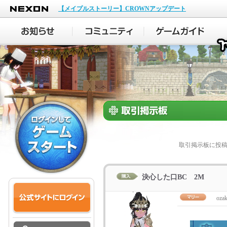
NEXON
【メイプルストーリー】CROWNアップデート
取引掲示板に投
決心した口BC 2M
oza