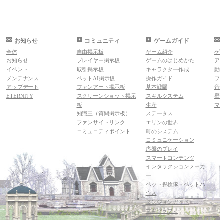
お知らせ
コミュニティ
ゲームガイド
全体
自由掲示板
ゲーム紹介
ゲ
お知らせ
プレイヤー掲示板
ゲームのはじめかた
ア
イベント
取引掲示板
キャラクター作成
動
メンテナンス
ペットAI掲示板
操作ガイド
フ
アップデート
ファンアート掲示板
基本戦闘
音
ETERNITY
スクリーンショット掲示
スキルシステム
壁
板
生産
マ
知識王（質問掲示板）
ステータス
ファンサイトリンク
エリンの世界
コミュニティポイント
町のシステム
コミュニケーション
序盤のプレイ
スマートコンテンツ
インタラクションメーカ
ー
ペット探検隊・ペットハ
ウス
ダンジョンガイド
マギグラフィ