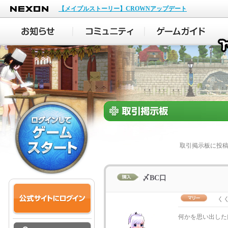
NEXON
【メイプルストーリー】CROWNアップデート
取引掲示板に投
〆BC口
く
何かを思い出した