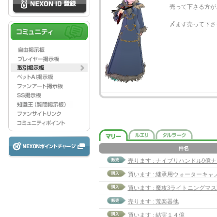
売って下さる方が
〆ます売って下さ
売ります : ナイブリハンドル9億ナ
売ります : 荒楽器他
買います : 結実１４億