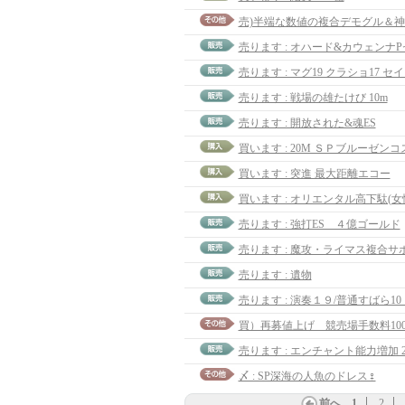
売ります : マグ19 クラショ17 セ
売ります : 戦場の雄たけび 10m
売ります : 開放された&魂ES
買います : 突進 最大距離エコー
買います : オリエンタル高下駄(女
売ります : 強打ES ４億ゴールド
売ります : 魔攻・ライマス複合サ
売ります : 遺物
売ります : 演奏１９/普通すばら1
売ります : エンチャント能力増加 2
〆 : SP深海の人魚のドレス♀
前へ
1
2