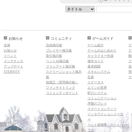
お知らせ
コミュニティ
ゲームガイド
全体
自由掲示板
ゲーム紹介
ゲ
お知らせ
プレイヤー掲示板
ゲームのはじめかた
ア
イベント
取引掲示板
キャラクター作成
動
メンテナンス
ペットAI掲示板
操作ガイド
フ
アップデート
ファンアート掲示板
基本戦闘
音
ETERNITY
スクリーンショット掲示
スキルシステム
壁
板
生産
マ
知識王（質問掲示板）
ステータス
ファンサイトリンク
エリンの世界
コミュニティポイント
町のシステム
コミュニケーション
序盤のプレイ
スマートコンテンツ
インタラクションメーカ
ー
ペット探検隊・ペットハ
ウス