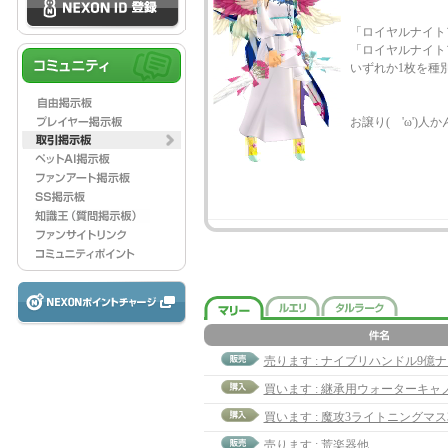
「ロイヤルナイト
「ロイヤルナイト
いずれか1枚を種
お譲り( 'ω')人
売ります : ナイブリハンドル9億ナ
売ります : 荒楽器他