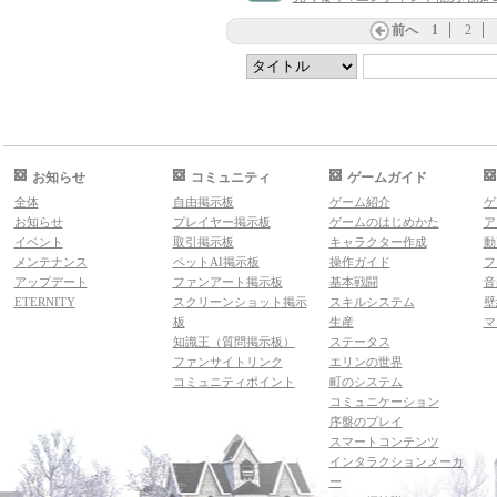
前へ
1
2
お知らせ
コミュニティ
ゲームガイド
全体
自由掲示板
ゲーム紹介
ゲ
お知らせ
プレイヤー掲示板
ゲームのはじめかた
ア
イベント
取引掲示板
キャラクター作成
動
メンテナンス
ペットAI掲示板
操作ガイド
フ
アップデート
ファンアート掲示板
基本戦闘
音
ETERNITY
スクリーンショット掲示
スキルシステム
壁
板
生産
マ
知識王（質問掲示板）
ステータス
ファンサイトリンク
エリンの世界
コミュニティポイント
町のシステム
コミュニケーション
序盤のプレイ
スマートコンテンツ
インタラクションメーカ
ー