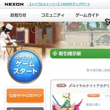
NEXON
【メイプルストーリー】CROWNアップデート
取引掲示板に投
〆ロイヤルナイトアカデミ
フ
表題の通り