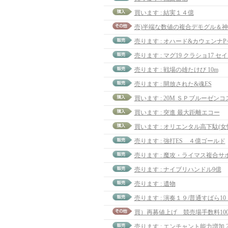
買います : 結実１４億
売ります : マグ19 クラショ17 セ
売ります : 戦場の雄たけび 10m
売ります : 開放された&魂ES
買います : 突進 最大距離エコー
買います : オリエンタル高下駄(女
売ります : 強打ES ４億ゴールド
売ります : 魔攻・ライマス複合サ
売ります : ナイブリハンドル9億
売ります : 遺物
売ります : 演奏１９/普通すばら1
売ります : エンチャント能力増加 2