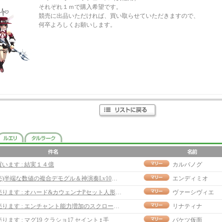
それぞれ１ｍで購入希望です。
競売に出品いただければ、買い取らせていただきますので、
何卒よろしくお願いします。
買います : 結実１４億
カルバノグ
売)半端な数値の複合デモグル＆神演奏Lv10エコー
エンディミオ
売ります : オハード&カウェンナPセット人形カバン ７０Ｍ
ヴァーシヴィエ
売ります : エンチャント能力増加のスクロール：30M
リナティナ
売ります : マグ19 クラショ17 セイント♀手
バケツ仮面