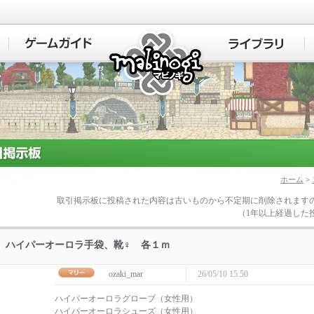
マビノギ
ホーム
>
取引掲示板に投稿された内容は古いものから不定期に削除されます
（1年以上経過した
ハイパーオーロラ手袋、靴♀ 各１ｍ
ozaki_mar
26/05/10 15:50
ハイパーオーロラグローブ（女性用）
ハイパーオーロラシューズ（女性用）