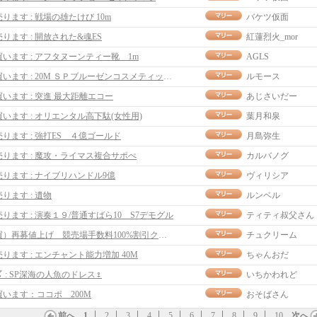
売ります : 戦場の雄たけび 10m
バケツ仮面
売ります : 開放された&魂ES
紅蓮烈火_mor
買います : アフタヌーンティー靴 1m
AGLS
買います : 20M ＳＰブルーゼンコスメティックドレス女
ルモース
買います : 突進 最大距離エコー
あじさいだー
買います : オリエンタル高下駄(女性用)
葉月和泉
売ります : 強打ES ４億ゴールド
月島弥生
売ります : 魔攻・ライマス複合サポぺ
カルバノグ
売ります : ナイブリハンドル9億
ヴィリシア
売ります : 遺物
ルンベル
売ります : 演奏１９/普通すばら10 S7デモグル
ティティ叔父さん
買）再募値上げ 競売場手数料100%割引クーポン55M
チュクリーム
売ります : エンチャント能力増加 40M
ちゃんおだ
〆 : SP深海の人魚のドレス♀
いちかわれど
買います：ココポ 200M
おそばさん
前へ
1
2
3
4
5
6
7
8
9
10
次へ