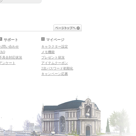
ページトップへ
サポート
マイページ
お問い合わせ
キャラクター設定
FAQ
メモ機能
不具合対応状況
プレゼント状況
アンケート
アイテムクーポン
2次パスワード初期化
キャンペーン応募