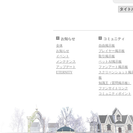
お知らせ
コミュニティ
全体
自由掲示板
お知らせ
プレイヤー掲示板
イベント
取引掲示板
メンテナンス
ペットAI掲示板
アップデート
ファンアート掲示板
ETERNITY
スクリーンショット掲
板
知識王（質問掲示板）
ファンサイトリンク
コミュニティポイント