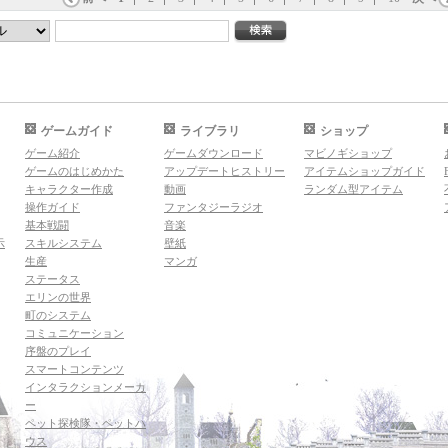
ゲームガイド
ライブラリ
ショップ
ゲーム紹介
ゲームダウンロード
マビノギショップ
ゲームのはじめかた
アップデートヒストリー
アイテムショップガイド
キャラクター作成
動画
ランダム型アイテム
操作ガイド
ファンタジーラジオ
基本戦闘
音楽
示
スキルシステム
壁紙
生産
マンガ
ステータス
エリンの世界
町のシステム
コミュニケーション
序盤のプレイ
スマートコンテンツ
インタラクションメーカ
ー
ペット探検隊・ペットハ
ウス