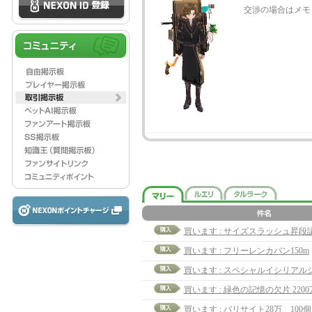
交渉の場合はメモ
買います : サイズスラッシュ昇段
買います : フリーレンカバン150m
買います : 緑色の記憶の欠片 220
買います : バリサイト28万 100