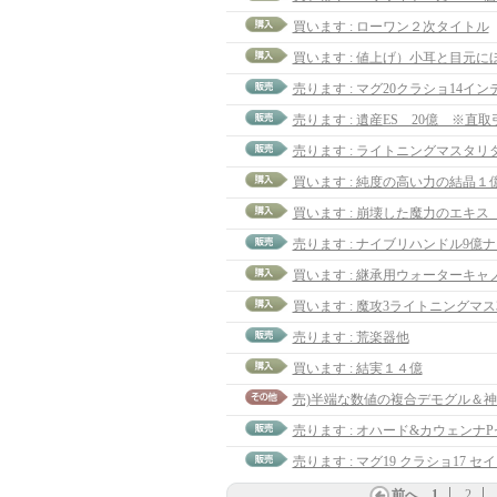
買います : ローワン２次タイトル
売ります : マグ20クラショ14イ
売ります : ライトニングマスタリダ
買います : 純度の高い力の結晶１
買います : 崩壊した魔力のエキス
売ります : ナイブリハンドル9億ナ
売ります : 荒楽器他
買います : 結実１４億
売ります : マグ19 クラショ17 セ
前へ
1
2