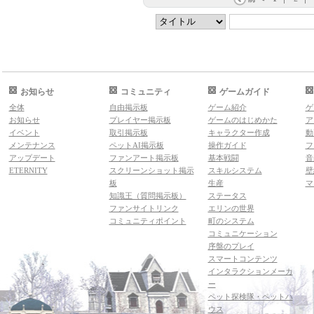
お知らせ
コミュニティ
ゲームガイド
全体
自由掲示板
ゲーム紹介
ゲ
お知らせ
プレイヤー掲示板
ゲームのはじめかた
ア
イベント
取引掲示板
キャラクター作成
動
メンテナンス
ペットAI掲示板
操作ガイド
フ
アップデート
ファンアート掲示板
基本戦闘
音
ETERNITY
スクリーンショット掲示
スキルシステム
壁
板
生産
マ
知識王（質問掲示板）
ステータス
ファンサイトリンク
エリンの世界
コミュニティポイント
町のシステム
コミュニケーション
序盤のプレイ
スマートコンテンツ
インタラクションメーカ
ー
ペット探検隊・ペットハ
ウス