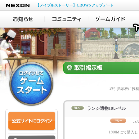
NEXON
【メイプルストーリー】CROWNアップデート
取引掲示板に投
ランジ遺物10レベル
カ
1500Mにて購入