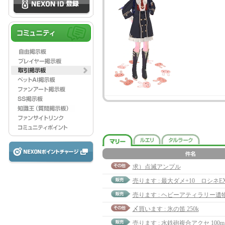
求）点滅アンプル
売ります : ヘビーアティラリー遺物Lv.
〆買います : 氷の笛 250k
売ります : 水鉄砲複合アクセ 100m