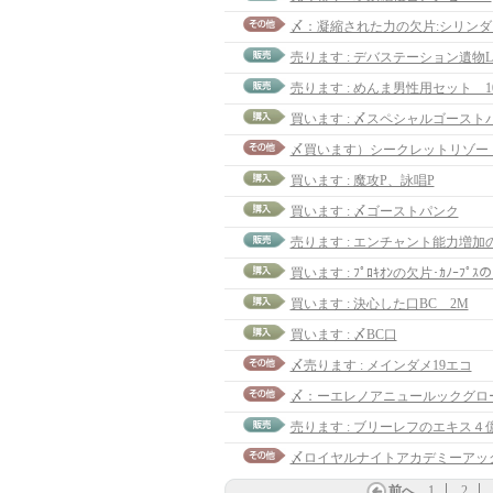
売ります : めんま男性用セット 1
買います : 〆スペシャルゴースト
買います : 魔攻P、詠唱P
買います : 〆ゴーストパンク
買います : ﾌﾟﾛｷｵﾝの欠片･ｶﾉｰﾌﾟｽ
買います : 決心した口BC 2M
買います : 〆BC口
〆売ります : メインダメ19エコ
〆：ーエレノアニュールックグロー
売ります : ブリーレフのエキス４
前へ
1
2