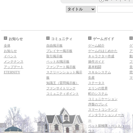
お知らせ
コミュニティ
ゲームガイド
全体
自由掲示板
ゲーム紹介
ゲ
お知らせ
プレイヤー掲示板
ゲームのはじめかた
ア
イベント
取引掲示板
キャラクター作成
動
メンテナンス
ペットAI掲示板
操作ガイド
フ
アップデート
ファンアート掲示板
基本戦闘
音
ETERNITY
スクリーンショット掲示
スキルシステム
壁
板
生産
マ
知識王（質問掲示板）
ステータス
ファンサイトリンク
エリンの世界
コミュニティポイント
町のシステム
コミュニケーション
序盤のプレイ
スマートコンテンツ
インタラクションメーカ
ー
ペット探検隊・ペットハ
ウス