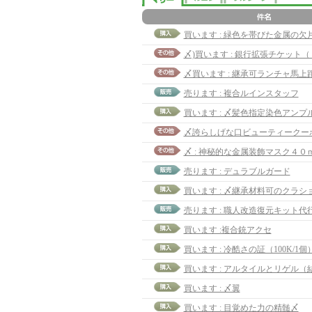
買います : 緑色を帯びた金属の欠片 (8
〆買います : 継承可ランチャ馬上距
売ります : 複合ルインスタッフ
買います : 〆髪色指定染色アンプ
〆誇らしげな口ビューティークーポ
〆 : 神秘的な金属装飾マスク４０
売ります : デュラブルガード
買います : 〆継承材料可のクラシ
売ります : 職人改造復元キット代
買います :複合銃アクセ
買います : 冷酷さの証（100K/1個）
買います : 〆翼
買います : 目覚めた力の精髄〆