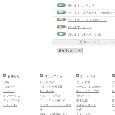
売ります : いろいろ
売ります : デュラブルガード
買います : カート
売ります : 継承細工と色々
前へ
11
12
13
お知らせ
コミュニティ
ゲームガイド
全体
自由掲示板
ゲーム紹介
ゲ
お知らせ
プレイヤー掲示板
ゲームのはじめかた
ア
イベント
取引掲示板
キャラクター作成
動
メンテナンス
ペットAI掲示板
操作ガイド
フ
アップデート
ファンアート掲示板
基本戦闘
音
ETERNITY
スクリーンショット掲示
スキルシステム
壁
板
生産
マ
知識王（質問掲示板）
ステータス