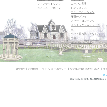
ファンサイトリンク
エリンの世界
コミュニティポイント
町のシステム
コミュニケーション
序盤のプレイ
スマートコンテンツ
インタラクションメーカ
ー
ペット探検隊・ペットハ
ウス
ダンジョンガイド
マギグラフィ
運営会社
利用規約
プライバシーポリシー
特定商取引法に基づく表記
資
オ
Copyright © 2009 NEXON Korea Co