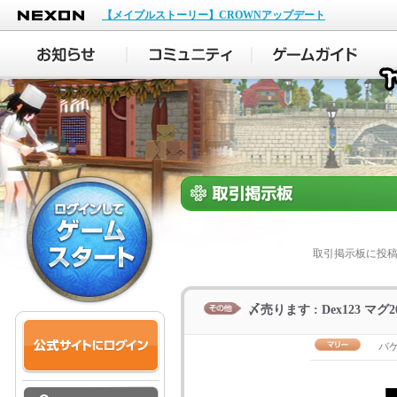
NEXON
【メイプルストーリー】CROWNアップデート
取引掲示板に投
〆売ります : Dex123 マグ
バ