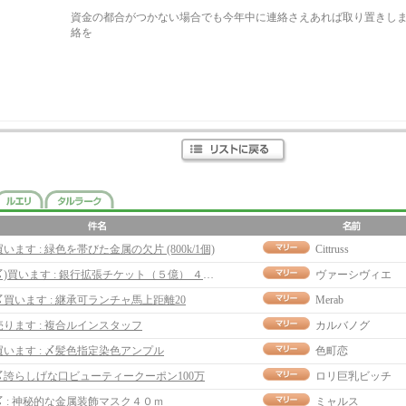
資金の都合がつかない場合でも今年中に連絡さえあれば取り置きし
絡を
買います : 緑色を帯びた金属の欠片 (800k/1個)
Cittruss
〆)買います : 銀行拡張チケット（５億） ４５Ｍ
ヴァーシヴィエ
〆買います : 継承可ランチャ馬上距離20
Merab
売ります : 複合ルインスタッフ
カルバノグ
買います : 〆髪色指定染色アンプル
色町恋
〆誇らしげな口ビューティークーポン100万
ロリ巨乳ビッチ
〆 : 神秘的な金属装飾マスク４０ｍ
ミャルス