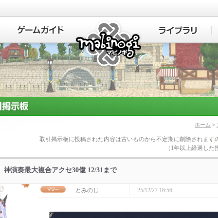
マビノギ
ホーム
>
取引掲示板に投稿された内容は古いものから不定期に削除されます
（1年以上経過した
神演奏最大複合アクセ30億 12/31まで
とみのじ
25/12/27 16:56