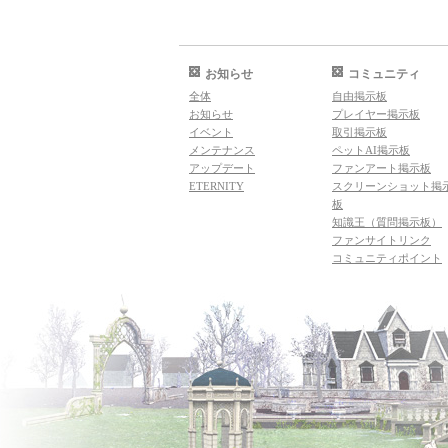
お知らせ
コミュニティ
全体
自由掲示板
お知らせ
プレイヤー掲示板
イベント
取引掲示板
メンテナンス
ペットAI掲示板
アップデート
ファンアート掲示板
ETERNITY
スクリーンショット掲
板
知識王（質問掲示板）
ファンサイトリンク
コミュニティポイント