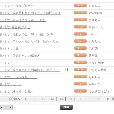
売ります : デュラブルガード
もりりん
買います : 〆継承材料可のクラショ範囲20の兜
sesamenoir
売ります : 職人改造復元キット代行
ひさちん
買います :複合銃アクセ
白鴉トトリ
買います : 冷酷さの証（100K/1個） @50
Cittruss
買います : アルタイルとリゲル（結晶と欠片も）
もりりん
買います : 〆翼
色町恋
買います : 目覚めた力の精髄〆
紫円麗
売ります : いろいろ
あなしポケ
+1
売ります : 〆目覚めた力の精髄まとめ売り 1set200ｍ
ごえもん店長
売ります : デュラブルガード
もりりん
買います : カート
awfawt215
売ります : 継承細工と色々
うさぎびょびょ
前へ
11
12
13
14
15
16
17
18
19
20