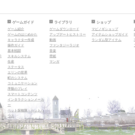
ゲームガイド
ライブラリ
ショップ
ゲーム紹介
ゲームダウンロード
マビノギショップ
ゲームのはじめかた
アップデートヒストリー
アイテムショップガイド
キャラクター作成
動画
ランダム型アイテム
操作ガイド
ファンタジーラジオ
基本戦闘
音楽
示
スキルシステム
壁紙
生産
マンガ
ステータス
エリンの世界
町のシステム
コミュニケーション
序盤のプレイ
スマートコンテンツ
インタラクションメーカ
ー
ペット探検隊・ペットハ
ウス
ダンジョンガイド
マギグラフィ