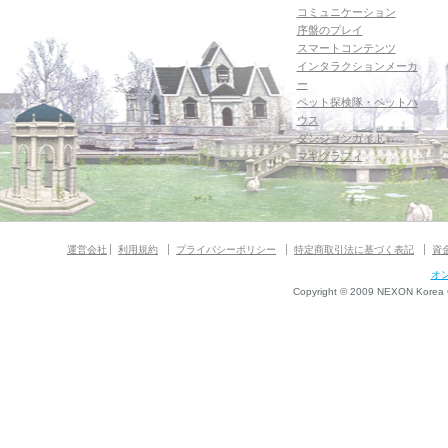
コミュニケーション
序盤のプレイ
スマートコンテンツ
インタラクションメーカ
ー
ペット探検隊・ペットハ
ウス
ダンジョンガイド
マギグラフィ
運営会社
利用規約
プライバシーポリシー
特定商取引法に基づく表記
資
オ
Copyright © 2009 NEXON Korea Co