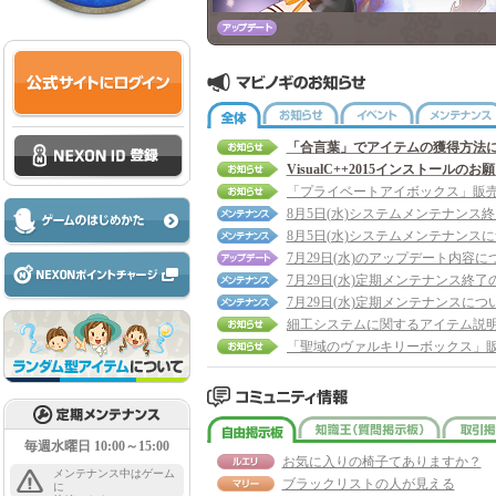
全体
お知らせ
イベント
「合言葉」でアイテムの獲得方法
VisualC++2015インストールのお
8月5日(水)システムメンテナンス
8月5日(水)システムメンテナンス
7月29日(水)のアップデート内容に
7月29日(水)定期メンテナンス終了
7月29日(水)定期メンテナンスにつ
細工システムに関するアイテム説
自由掲示板
知識王
毎週水曜日 10:00～15:00
お気に入りの椅子てありますか？
メンテナンス中はゲーム
ブラックリストの人が見える
に