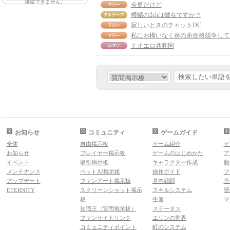
接続できません。
今更だけど
樽鯖の2chは健在ですか？
寂しいときのチャットDC
ナオエロ共和国
お知らせ
コミュニティ
ゲームガイド
全体
自由掲示板
ゲーム紹介
ゲ
お知らせ
プレイヤー掲示板
ゲームのはじめかた
ア
イベント
取引掲示板
キャラクター作成
動
メンテナンス
ペットAI掲示板
操作ガイド
フ
アップデート
ファンアート掲示板
基本戦闘
音
ETERNITY
スクリーンショット掲示
スキルシステム
壁
板
生産
マ
知識王（質問掲示板）
ステータス
ファンサイトリンク
エリンの世界
コミュニティポイント
町のシステム