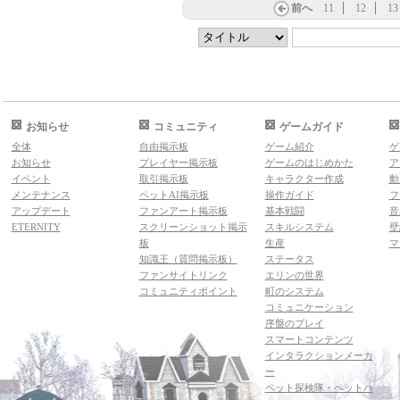
前へ
11
12
13
お知らせ
コミュニティ
ゲームガイド
全体
自由掲示板
ゲーム紹介
ゲ
お知らせ
プレイヤー掲示板
ゲームのはじめかた
ア
イベント
取引掲示板
キャラクター作成
動
メンテナンス
ペットAI掲示板
操作ガイド
フ
アップデート
ファンアート掲示板
基本戦闘
音
ETERNITY
スクリーンショット掲示
スキルシステム
壁
板
生産
マ
知識王（質問掲示板）
ステータス
ファンサイトリンク
エリンの世界
コミュニティポイント
町のシステム
コミュニケーション
序盤のプレイ
スマートコンテンツ
インタラクションメーカ
ー
ペット探検隊・ペットハ