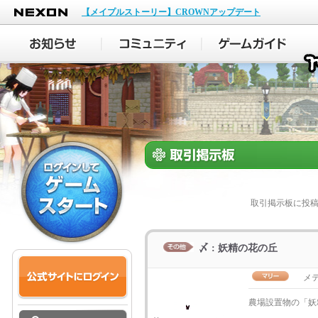
NEXON
【メイプルストーリー】CROWNアップデート
取引掲示板に投
〆 : 妖精の花の丘
メ
農場設置物の「妖