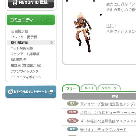
競売に出品か「メ
沢山必要なので複
追記：
早速ですが大量に
買います : 〆髪色指定染色アンプ
〆誇らしげな口ビューティークーポ
〆 : 神秘的な金属装飾マスク４０
売ります : デュラブルガード