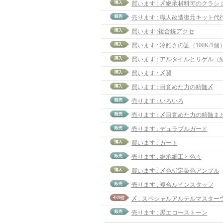
買います : 〆継承材料可のクラシ
売ります : 職人改造復元キット代
買います :複合銃アクセ
買います : 冷酷さの証（100K/1個）
買います : 〆翼
買います : 目覚めた力の精髄〆
売ります : いろいろ
売ります : デュラブルガード
買います : カート
売ります : 継承細工と色々
買います : 〆色指定染色アンプル
売ります : 複合ルインスタッフ
売ります : 黒エコーストーン