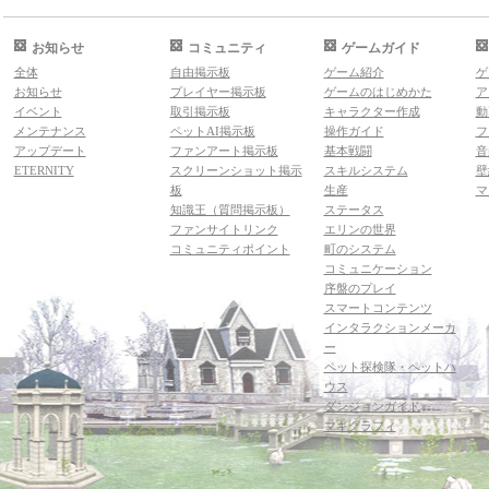
お知らせ
コミュニティ
ゲームガイド
全体
自由掲示板
ゲーム紹介
ゲ
お知らせ
プレイヤー掲示板
ゲームのはじめかた
ア
イベント
取引掲示板
キャラクター作成
動
メンテナンス
ペットAI掲示板
操作ガイド
フ
アップデート
ファンアート掲示板
基本戦闘
音
ETERNITY
スクリーンショット掲示
スキルシステム
壁
板
生産
マ
知識王（質問掲示板）
ステータス
ファンサイトリンク
エリンの世界
コミュニティポイント
町のシステム
コミュニケーション
序盤のプレイ
スマートコンテンツ
インタラクションメーカ
ー
ペット探検隊・ペットハ
ウス
ダンジョンガイド
マギグラフィ