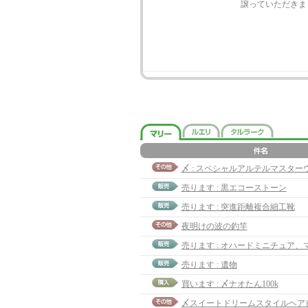
譲っていただきま
売ります : 黒エコーストーン
売ります : 突進距離複合細工靴
夜明けの波の釣竿
売ります : オハードミニチュア、
売ります : 遺物
買います : 〆ナオたん100k