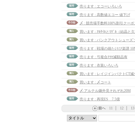
売ります : エコーいろいろ
売ります : 高数値エコー 値下げ
〆 : 競売場手数料100%割引クーポ
買います : ｱﾙﾀｲﾙとﾘｹﾞﾙ（結晶と
買います : パンクアウトシューズ`
売ります : 戦場の雄たけび楽譜 10
売ります : 弓複合ｱｸｾ減額品有
売ります : 衣装いろいろ
買います : レイジインパクトCT減少
買います : 〆コート
〆:アルテル鎌外見それぞれ20M
売ります : 再現ES 7.5億
前へ
11
12
13