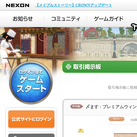
NEXON
【メイプルストーリー】CROWNアップデート
取引掲示板に投
〆ます : プレミアムウィ
oza