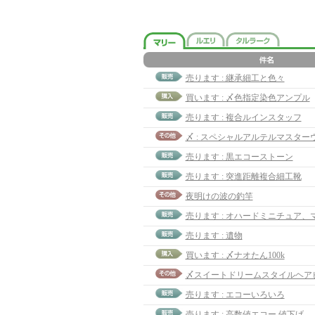
売ります : 継承細工と色々
買います : 〆色指定染色アンプル
売ります : 複合ルインスタッフ
売ります : 黒エコーストーン
売ります : 突進距離複合細工靴
夜明けの波の釣竿
売ります : オハードミニチュア、
売ります : 遺物
買います : 〆ナオたん100k
売ります : エコーいろいろ
売ります : 高数値エコー 値下げ