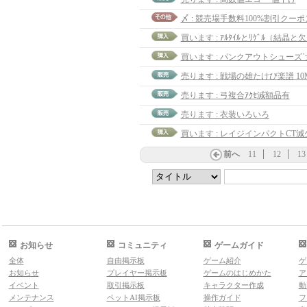
〆 : 競売場手数料100%割引クーポ
買います : ｱﾙﾀｲﾙとﾘｹﾞﾙ（結晶と
買います : パンクアウトシューズ`
売ります : 戦場の雄たけび楽譜 10
売ります : 弓複合ｱｸｾ減額品有
売ります : 衣装いろいろ
買います : レイジインパクトCT減少
前へ
11
12
13
お知らせ
コミュニティ
ゲームガイド
全体
自由掲示板
ゲーム紹介
ゲ
お知らせ
プレイヤー掲示板
ゲームのはじめかた
ア
イベント
取引掲示板
キャラクター作成
動
メンテナンス
ペットAI掲示板
操作ガイド
フ