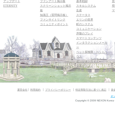
アップデート
ファンアート掲示板
基本戦闘
音
ETERNITY
スクリーンショット掲示
スキルシステム
壁
板
生産
マ
知識王（質問掲示板）
ステータス
ファンサイトリンク
エリンの世界
コミュニティポイント
町のシステム
コミュニケーション
序盤のプレイ
スマートコンテンツ
インタラクションメーカ
ー
ペット探検隊・ペットハ
ウス
ダンジョンガイド
マギグラフィ
運営会社
利用規約
プライバシーポリシー
特定商取引法に基づく表記
資
オ
Copyright © 2009 NEXON Korea Co