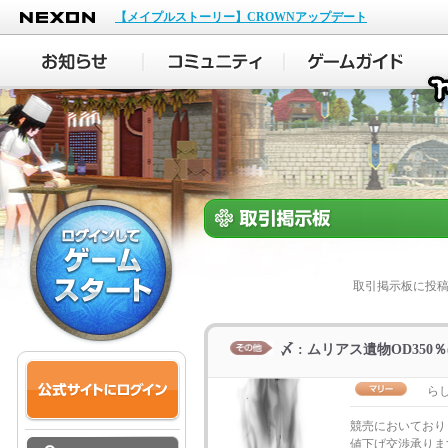
NEXON
【メイプルストーリー】CROWNアップデート
取引掲示板に投
〆 : ムリアス遺物OD350％(
ら
競売においており
値下げ交渉承りま