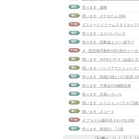
売ります : 遺物
買います : 〆ナオたん100k
売ります : エコーいろいろ
売ります : 高数値エコー 値下げ
〆 : 競売場手数料100%割引クーポ
買います : ｱﾙﾀｲﾙとﾘｹﾞﾙ（結晶と
買います : パンクアウトシューズ`
売ります : 戦場の雄たけび楽譜 10
売ります : 弓複合ｱｸｾ減額品有
売ります : 衣装いろいろ
買います : レイジインパクトCT減少
買います : 〆コート
〆:アルテル鎌外見それぞれ20M
売ります : 再現ES 7.5億
前へ
11
12
13