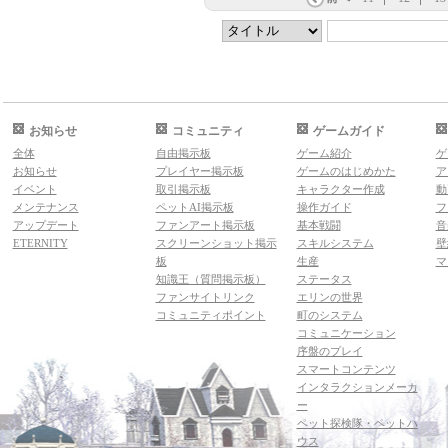
お知らせ
コミュニティ
ゲームガイド
全体
自由掲示板
ゲーム紹介
ゲ
お知らせ
プレイヤー掲示板
ゲームのはじめかた
ア
イベント
取引掲示板
キャラクター作成
動
メンテナンス
ペットAI掲示板
操作ガイド
フ
アップデート
ファンアート掲示板
基本戦闘
音
ETERNITY
スクリーンショット掲示
スキルシステム
壁
板
生産
マ
知識王（質問掲示板）
ステータス
ファンサイトリンク
エリンの世界
コミュニティポイント
町のシステム
コミュニケーション
序盤のプレイ
スマートコンテンツ
インタラクションメーカ
ー
ペット探検隊・ペットハ
ウス