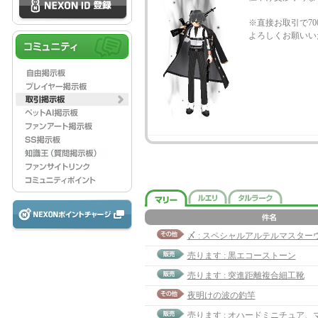
※直接お取引で70
よろしくお願いい
売ります : 黒エコーストーン
売ります : 突進距離複合細工靴
夜明けの波の釣竿
売ります : オハードミニチュア、