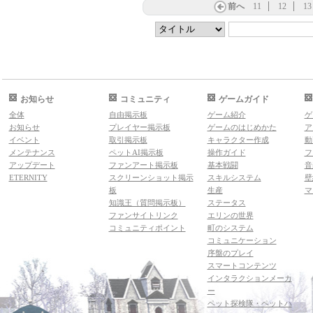
前へ
11
12
13
お知らせ
コミュニティ
ゲームガイド
全体
自由掲示板
ゲーム紹介
ゲ
お知らせ
プレイヤー掲示板
ゲームのはじめかた
ア
イベント
取引掲示板
キャラクター作成
動
メンテナンス
ペットAI掲示板
操作ガイド
フ
アップデート
ファンアート掲示板
基本戦闘
音
ETERNITY
スクリーンショット掲示
スキルシステム
壁
板
生産
マ
知識王（質問掲示板）
ステータス
ファンサイトリンク
エリンの世界
コミュニティポイント
町のシステム
コミュニケーション
序盤のプレイ
スマートコンテンツ
インタラクションメーカ
ー
ペット探検隊・ペットハ