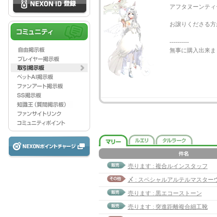
アフタヌーンティ
お譲りくださる方
----------
無事に購入出来ま
売ります : 複合ルインスタッフ
売ります : 黒エコーストーン
売ります : 突進距離複合細工靴