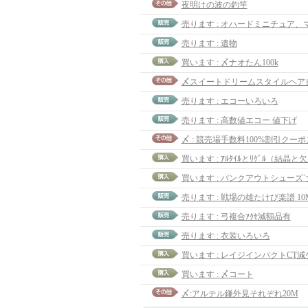
夜明けの波の釣竿
売ります : オハードミニチュア、
売ります : 遺物
買います : 〆ナオたん100k
売ります : エコーいろいろ
売ります : 高数値エコー 値下げ
〆 : 競売場手数料100%割引クーポ
買います : ｱﾙﾀｲﾙとﾘｹﾞﾙ（結晶と
買います : パンクアウトシューズ`
売ります : 戦場の雄たけび楽譜 10
売ります : 弓複合ｱｸｾ減額品有
売ります : 衣装いろいろ
買います : レイジインパクトCT減少
買います : 〆コート
〆:アルテル鎌外見それぞれ20M