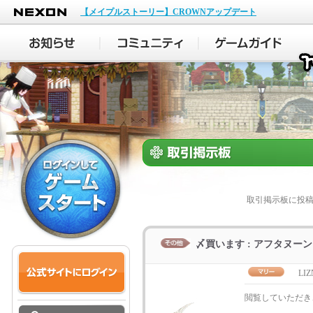
NEXON
【メイプルストーリー】CROWNアップデート
取引掲示板に投
〆買います : アフタヌー
LI
閲覧していただき