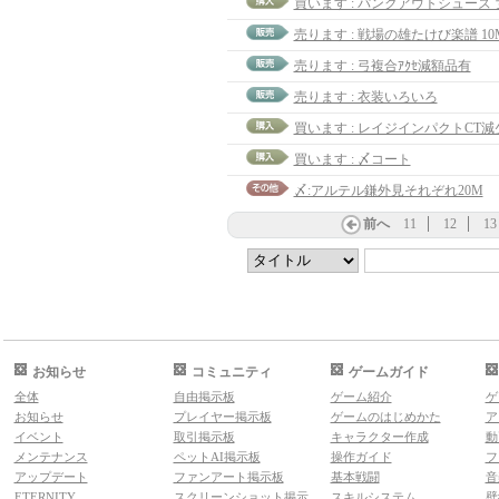
買います : パンクアウトシューズ`
売ります : 戦場の雄たけび楽譜 10
売ります : 弓複合ｱｸｾ減額品有
売ります : 衣装いろいろ
買います : レイジインパクトCT減少
買います : 〆コート
〆:アルテル鎌外見それぞれ20M
前へ
11
12
13
お知らせ
コミュニティ
ゲームガイド
全体
自由掲示板
ゲーム紹介
ゲ
お知らせ
プレイヤー掲示板
ゲームのはじめかた
ア
イベント
取引掲示板
キャラクター作成
動
メンテナンス
ペットAI掲示板
操作ガイド
フ
アップデート
ファンアート掲示板
基本戦闘
音
ETERNITY
スクリーンショット掲示
スキルシステム
壁