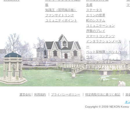
板
生産
マ
知識王（質問掲示板）
ステータス
ファンサイトリンク
エリンの世界
コミュニティポイント
町のシステム
コミュニケーション
序盤のプレイ
スマートコンテンツ
インタラクションメーカ
ー
ペット探検隊・ペットハ
ウス
ダンジョンガイド
マギグラフィ
運営会社
利用規約
プライバシーポリシー
特定商取引法に基づく表記
資
オ
Copyright © 2009 NEXON Korea Co