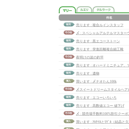
売ります : 複合ルインスタッフ
売ります : 黒エコーストーン
売ります : 突進距離複合細工靴
夜明けの波の釣竿
売ります : オハードミニチュア、
売ります : 遺物
買います : 〆ナオたん100k
売ります : エコーいろいろ
売ります : 高数値エコー 値下げ
〆 : 競売場手数料100%割引クーポ
買います : ｱﾙﾀｲﾙとﾘｹﾞﾙ（結晶と