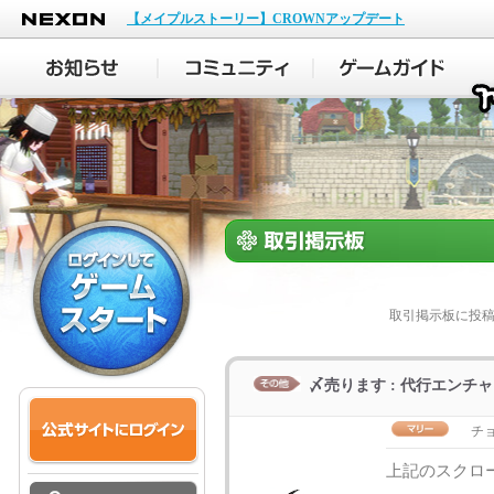
NEXON
【メイプルストーリー】CROWNアップデート
取引掲示板に投
〆売ります : 代行エンチ
チ
上記のスクロー