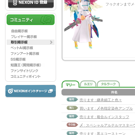
フゥクオンまでメ
売ります : 継承細工と色々
買います : 〆色指定染色アンプル
売ります : 複合ルインスタッフ
売ります : 黒エコーストーン