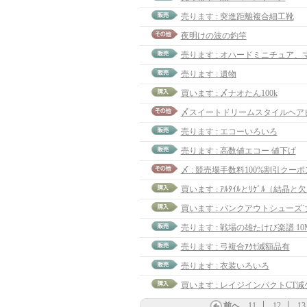
売ります : 突進距離複合細工靴
夜明けの波の釣竿
売ります : オハードミニチュア、
売ります : 遺物
買います : 〆ナオたん100k
売ります : エコーいろいろ
売ります : 高数値エコー 値下げ
〆 : 競売場手数料100%割引クーポ
買います : ｱﾙﾀｲﾙとﾘｹﾞﾙ（結晶と
買います : パンクアウトシューズ`
売ります : 戦場の雄たけび楽譜 10
売ります : 弓複合ｱｸｾ減額品有
売ります : 衣装いろいろ
買います : レイジインパクトCT減少
前へ
11
12
13