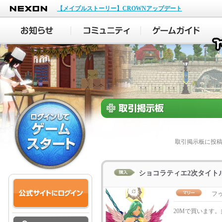
NEXON
【メイプルストーリー】CROWNアップデート
取引掲示板に投
ショコラティエ2次タイト
フ
20Mで買います