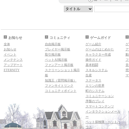
お知らせ
コミュニティ
ゲームガイド
全体
自由掲示板
ゲーム紹介
ゲ
お知らせ
プレイヤー掲示板
ゲームのはじめかた
ア
イベント
取引掲示板
キャラクター作成
動
メンテナンス
ペットAI掲示板
操作ガイド
フ
アップデート
ファンアート掲示板
基本戦闘
音
ETERNITY
スクリーンショット掲示
スキルシステム
壁
板
生産
マ
知識王（質問掲示板）
ステータス
ファンサイトリンク
エリンの世界
コミュニティポイント
町のシステム
コミュニケーション
序盤のプレイ
スマートコンテンツ
インタラクションメーカ
ー
ペット探検隊・ペットハ
ウス