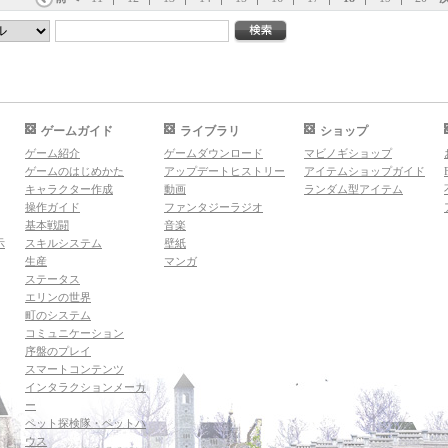
ゲームガイド
ライブラリ
ショップ
ゲーム紹介
ゲームダウンロード
マビノギショップ
ゲームのはじめかた
アップデートヒストリー
アイテムショップガイド
キャラクター作成
動画
ランダム型アイテム
操作ガイド
ファンタジーラジオ
基本戦闘
音楽
示
スキルシステム
壁紙
生産
マンガ
ステータス
エリンの世界
町のシステム
コミュニケーション
序盤のプレイ
スマートコンテンツ
インタラクションメーカ
ー
ペット探検隊・ペットハ
ウス