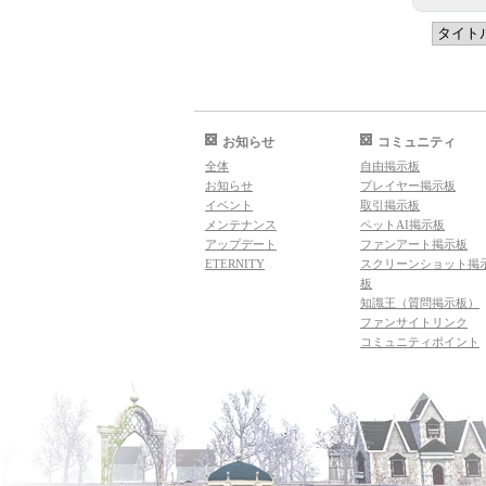
お知らせ
コミュニティ
全体
自由掲示板
お知らせ
プレイヤー掲示板
イベント
取引掲示板
メンテナンス
ペットAI掲示板
アップデート
ファンアート掲示板
ETERNITY
スクリーンショット掲
板
知識王（質問掲示板）
ファンサイトリンク
コミュニティポイント