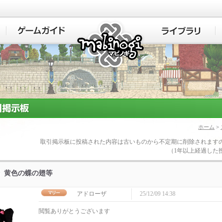
マビノギ
ホーム
>
取引掲示板に投稿された内容は古いものから不定期に削除されます
（1年以上経過した
黄色の蝶の翅等
アドローザ
25/12/09 14:38
閲覧ありがとうございます