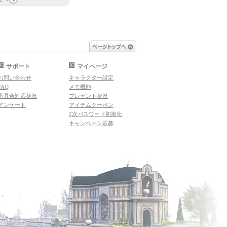
ページトップへ
サポート
マイページ
お問い合わせ
キャラクター設定
FAQ
メモ機能
不具合対応状況
プレゼント状況
アンケート
アイテムクーポン
2次パスワード初期化
キャンペーン応募