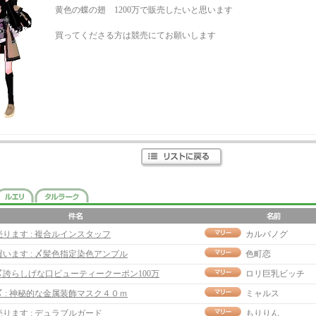
黄色の蝶の翅 1200万で販売したいと思います
買ってくださる方は競売にてお願いします
売ります : 複合ルインスタッフ
カルバノグ
買います : 〆髪色指定染色アンプル
色町恋
〆誇らしげな口ビューティークーポン100万
ロリ巨乳ビッチ
〆 : 神秘的な金属装飾マスク４０ｍ
ミャルス
売ります : デュラブルガード
もりりん