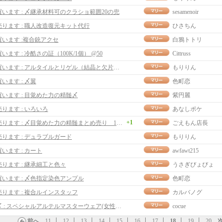
買います : 〆継承材料可のクラショ範囲20の兜
sesamenoir
売ります : 職人改造復元キット代行
ひさちん
買います :複合銃アクセ
白鴉トトリ
買います : 冷酷さの証（100K/1個） @50
Cittruss
買います : アルタイルとリゲル（結晶と欠片も）
もりりん
買います : 〆翼
色町恋
買います : 目覚めた力の精髄〆
紫円麗
売ります : いろいろ
あなしポケ
+1
売ります : 〆目覚めた力の精髄まとめ売り 1set200ｍ
ごえもん店長
売ります : デュラブルガード
もりりん
買います : カート
awfawt215
売ります : 継承細工と色々
うさぎびょびょ
買います : 〆色指定染色アンプル
色町恋
売ります : 複合ルインスタッフ
カルバノグ
〆 : スペシャルアルテルマスターウェア(女性用)
cocue
前へ
11
12
13
14
15
16
17
18
19
20