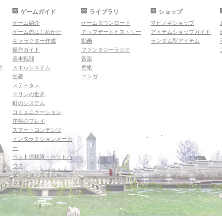
ゲームガイド
ライブラリ
ショップ
ゲーム紹介
ゲームダウンロード
マビノギショップ
ゲームのはじめかた
アップデートヒストリー
アイテムショップガイド
キャラクター作成
動画
ランダム型アイテム
操作ガイド
ファンタジーラジオ
基本戦闘
音楽
示
スキルシステム
壁紙
生産
マンガ
ステータス
エリンの世界
町のシステム
コミュニケーション
序盤のプレイ
スマートコンテンツ
インタラクションメーカ
ー
ペット探検隊・ペットハ
ウス
ダンジョンガイド
マギグラフィ