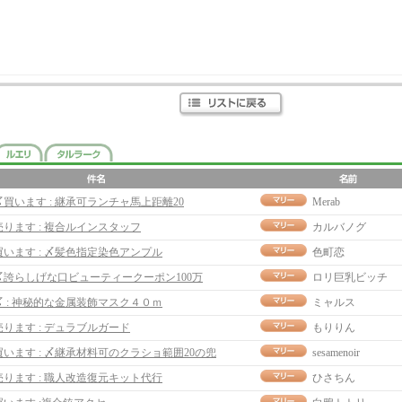
〆買います : 継承可ランチャ馬上距離20
Merab
売ります : 複合ルインスタッフ
カルバノグ
買います : 〆髪色指定染色アンプル
色町恋
〆誇らしげな口ビューティークーポン100万
ロリ巨乳ビッチ
〆 : 神秘的な金属装飾マスク４０ｍ
ミャルス
売ります : デュラブルガード
もりりん
買います : 〆継承材料可のクラショ範囲20の兜
sesamenoir
売ります : 職人改造復元キット代行
ひさちん