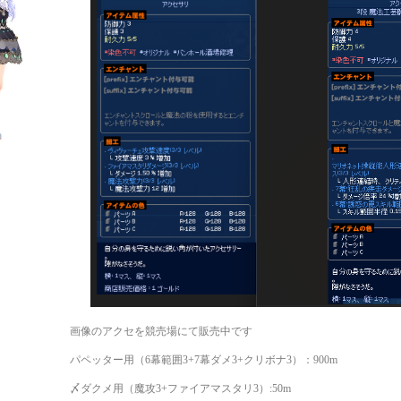
画像のアクセを競売場にて販売中です
パペッター用（6幕範囲3+7幕ダメ3+クリボナ3）：900m
〆ダクメ用（魔攻3+ファイアマスタリ3）:50m