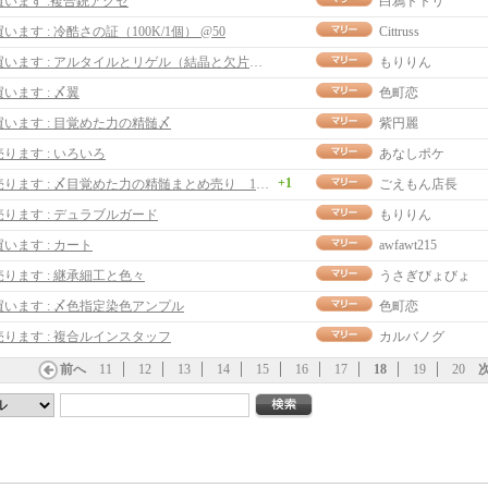
買います :複合銃アクセ
白鴉トトリ
買います : 冷酷さの証（100K/1個） @50
Cittruss
買います : アルタイルとリゲル（結晶と欠片も）
もりりん
買います : 〆翼
色町恋
買います : 目覚めた力の精髄〆
紫円麗
売ります : いろいろ
あなしポケ
+1
売ります : 〆目覚めた力の精髄まとめ売り 1set200ｍ
ごえもん店長
売ります : デュラブルガード
もりりん
買います : カート
awfawt215
売ります : 継承細工と色々
うさぎびょびょ
買います : 〆色指定染色アンプル
色町恋
売ります : 複合ルインスタッフ
カルバノグ
前へ
11
12
13
14
15
16
17
18
19
20