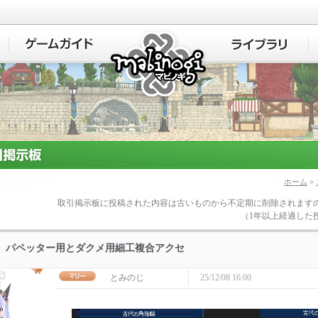
マビノギ
ホーム
>
取引掲示板に投稿された内容は古いものから不定期に削除されます
（1年以上経過した
パペッター用とダクメ用細工複合アクセ
とみのじ
25/12/08 16:00