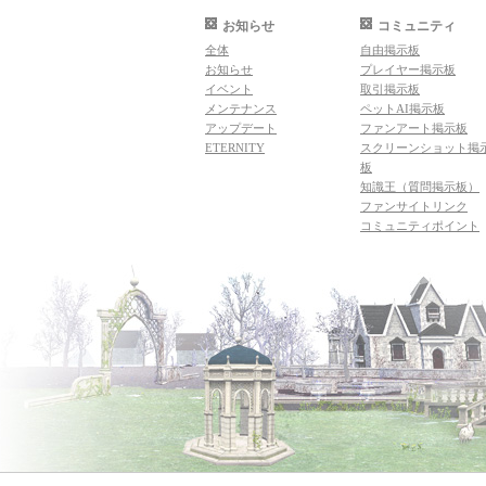
お知らせ
コミュニティ
全体
自由掲示板
お知らせ
プレイヤー掲示板
イベント
取引掲示板
メンテナンス
ペットAI掲示板
アップデート
ファンアート掲示板
ETERNITY
スクリーンショット掲
板
知識王（質問掲示板）
ファンサイトリンク
コミュニティポイント