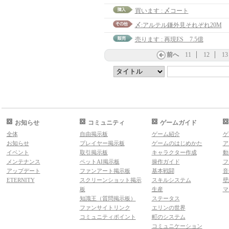
買います : 〆コート
〆:アルテル鎌外見それぞれ20M
売ります : 再現ES 7.5億
前へ
11
12
13
お知らせ
コミュニティ
ゲームガイド
全体
自由掲示板
ゲーム紹介
ゲ
お知らせ
プレイヤー掲示板
ゲームのはじめかた
ア
イベント
取引掲示板
キャラクター作成
動
メンテナンス
ペットAI掲示板
操作ガイド
フ
アップデート
ファンアート掲示板
基本戦闘
音
ETERNITY
スクリーンショット掲示
スキルシステム
壁
板
生産
マ
知識王（質問掲示板）
ステータス
ファンサイトリンク
エリンの世界
コミュニティポイント
町のシステム
コミュニケーション