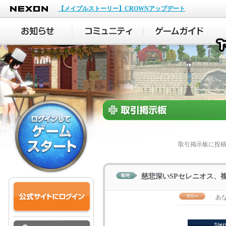
NEXON
【メイプルストーリー】CROWNアップデート
取引掲示板に投
慈悲深いSPセレニオス、
あ