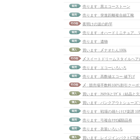
売ります : 黒エコーストーン
売ります : 突進距離複合細工靴
夜明けの波の釣竿
売ります : オハードミニチュア、
売ります : 遺物
買います : 〆ナオたん100k
売ります : エコーいろいろ
売ります : 高数値エコー 値下げ
〆 : 競売場手数料100%割引クーポ
買います : ｱﾙﾀｲﾙとﾘｹﾞﾙ（結晶と
買います : パンクアウトシューズ`
売ります : 戦場の雄たけび楽譜 10
売ります : 弓複合ｱｸｾ減額品有
売ります : 衣装いろいろ
買います : レイジインパクトCT減少