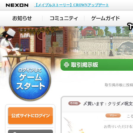
NEXON
【メイプルストーリー】CROWNアップデート
取引掲示板に投
〆買います : クリダメ呪文書
こ
お売りいただける