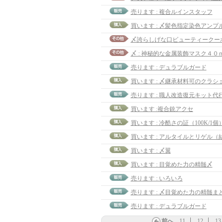
売ります : 複合ルインスタッフ
買います : 〆髪色指定染色アンプ
〆誇らしげな口ビューティークーポ
〆 : 神秘的な金属装飾マスク４０
売ります : デュラブルガード
買います : 〆継承材料可のクラシ
売ります : 職人改造復元キット代
買います :複合銃アクセ
買います : 冷酷さの証（100K/1個）
買います : 〆翼
買います : 目覚めた力の精髄〆
売ります : いろいろ
売ります : デュラブルガード
前へ
11
12
13