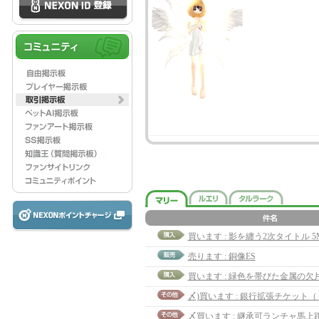
買います : 影を纏う2次タイトル 5
売ります : 銅像ES
買います : 緑色を帯びた金属の欠片 (8
〆買います : 継承可ランチャ馬上距