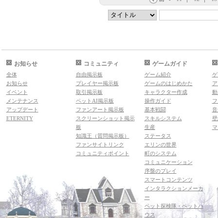
お知らせ
コミュニティ
ゲームガイド
全体
自由掲示板
ゲーム紹介
ゲ
お知らせ
プレイヤー掲示板
ゲームのはじめかた
ア
イベント
取引掲示板
キャラクター作成
動
メンテナンス
ペットAI掲示板
操作ガイド
フ
アップデート
ファンアート掲示板
基本戦闘
音
ETERNITY
スクリーンショット掲示
スキルシステム
壁
板
生産
マ
知識王（質問掲示板）
ステータス
ファンサイトリンク
エリンの世界
コミュニティポイント
町のシステム
コミュニケーション
序盤のプレイ
スマートコンテンツ
インタラクションメーカ
ー
ペット探検隊・ペットハ
ウス