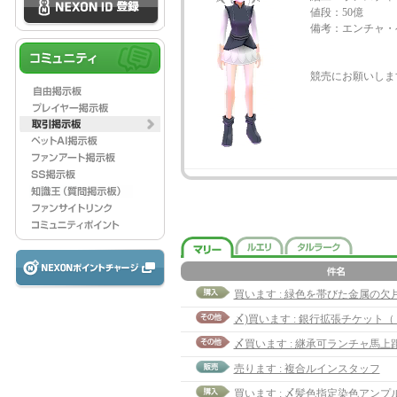
値段：50億
備考：エンチャ・
競売にお願いしま
買います : 緑色を帯びた金属の欠片 (8
〆買います : 継承可ランチャ馬上距
売ります : 複合ルインスタッフ
買います : 〆髪色指定染色アンプ