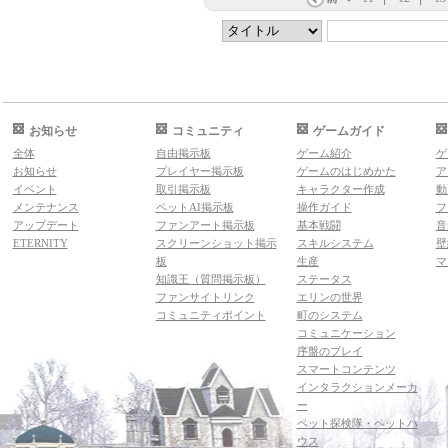
お知らせ
コミュニティ
ゲームガイド
全体
自由掲示板
ゲーム紹介
ゲ
お知らせ
プレイヤー掲示板
ゲームのはじめかた
ア
イベント
取引掲示板
キャラクター作成
動
メンテナンス
ペットAI掲示板
操作ガイド
フ
アップデート
ファンアート掲示板
基本戦闘
音
ETERNITY
スクリーンショット掲示
スキルシステム
壁
板
生産
マ
知識王（質問掲示板）
ステータス
ファンサイトリンク
エリンの世界
コミュニティポイント
町のシステム
コミュニケーション
序盤のプレイ
スマートコンテンツ
インタラクションメーカ
ー
ペット探検隊・ペットハ
ウス