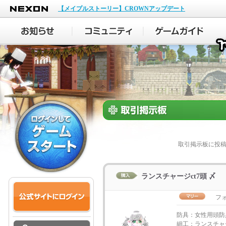
NEXON
【メイプルストーリー】CROWNアップデート
取引掲示板に投
ランスチャージct7頭 〆
フ
防具：女性用頭防
細工：ランスチャ