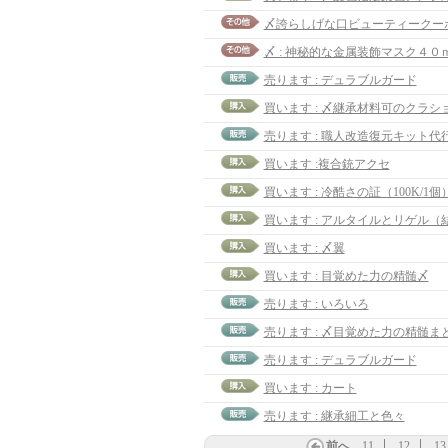
〆誇らしげな口ビューティークーポ
〆 : 神秘的な金属装飾マスク４０
売ります : デュラブルガード
買います : 〆継承材料可のクラシ
売ります : 職人改造復元キット代
買います :複合銃アクセ
買います : 冷酷さの証（100K/1個）
買います : 〆翼
買います : 目覚めた力の精髄〆
売ります : いろいろ
売ります : デュラブルガード
買います : カート
売ります : 継承細工と色々
前へ
11
12
13