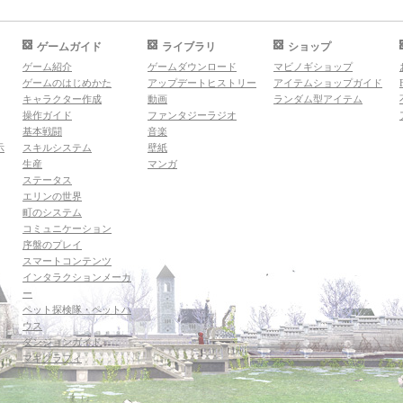
ゲームガイド
ライブラリ
ショップ
ゲーム紹介
ゲームダウンロード
マビノギショップ
ゲームのはじめかた
アップデートヒストリー
アイテムショップガイド
キャラクター作成
動画
ランダム型アイテム
操作ガイド
ファンタジーラジオ
基本戦闘
音楽
示
スキルシステム
壁紙
生産
マンガ
ステータス
エリンの世界
町のシステム
コミュニケーション
序盤のプレイ
スマートコンテンツ
インタラクションメーカ
ー
ペット探検隊・ペットハ
ウス
ダンジョンガイド
マギグラフィ