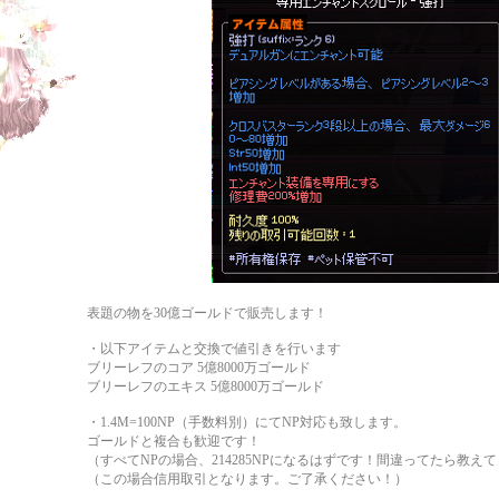
表題の物を30億ゴールドで販売します！
・以下アイテムと交換で値引きを行います
ブリーレフのコア 5億8000万ゴールド
ブリーレフのエキス 5億8000万ゴールド
・1.4M=100NP（手数料別）にてNP対応も致します。
ゴールドと複合も歓迎です！
（すべてNPの場合、214285NPになるはずです！間違ってたら教えてく
（この場合信用取引となります。ご了承ください！）