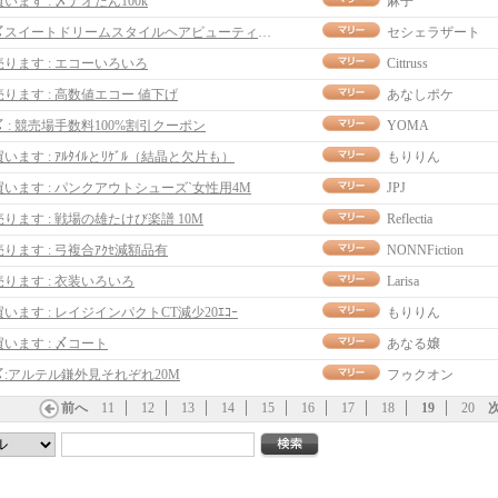
買います : 〆ナオたん100k
麻子
〆スイートドリームスタイルヘアビューティークーポン
セシェラザート
売ります : エコーいろいろ
Cittruss
売ります : 高数値エコー 値下げ
あなしポケ
〆 : 競売場手数料100%割引クーポン
YOMA
買います : ｱﾙﾀｲﾙとﾘｹﾞﾙ（結晶と欠片も）
もりりん
買います : パンクアウトシューズ`女性用4M
JPJ
売ります : 戦場の雄たけび楽譜 10M
Reflectia
売ります : 弓複合ｱｸｾ減額品有
NONNFiction
売ります : 衣装いろいろ
Larisa
買います : レイジインパクトCT減少20ｴｺｰ
もりりん
買います : 〆コート
あなる嬢
〆:アルテル鎌外見それぞれ20M
フゥクオン
前へ
11
12
13
14
15
16
17
18
19
20