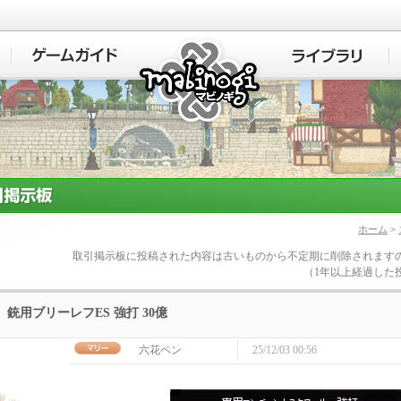
マビノギ
ホーム
>
取引掲示板に投稿された内容は古いものから不定期に削除されます
（1年以上経過した
銃用ブリーレフES 強打 30億
六花ペン
25/12/03 00:56