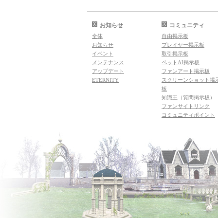
お知らせ
コミュニティ
全体
自由掲示板
お知らせ
プレイヤー掲示板
イベント
取引掲示板
メンテナンス
ペットAI掲示板
アップデート
ファンアート掲示板
ETERNITY
スクリーンショット掲
板
知識王（質問掲示板）
ファンサイトリンク
コミュニティポイント