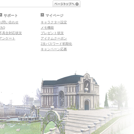
ページトップへ
サポート
マイページ
お問い合わせ
キャラクター設定
FAQ
メモ機能
不具合対応状況
プレゼント状況
アンケート
アイテムクーポン
2次パスワード初期化
キャンペーン応募