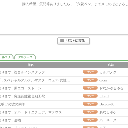
購入希望、質問等ありましたら、『六花ペン』までメモのほどよろ
売ります : 複合ルインスタッフ
カルバノグ
〆 : スペシャルアルテルマスターウェア(女性用)
cocue
売ります : 黒エコーストーン
おなかゆるゆる
売ります : 突進距離複合細工靴
Elfishil
夜明けの波の釣竿
Dorothy00
売ります : オハードミニチュア、マテウス
あなしポケ
売ります : 遺物
ハーキース