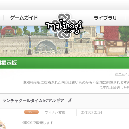
マビノギ
ホーム
>
取引掲示板に投稿された内容は古いものから不定期に削除されます
（1年以上経過した
ランチャクールタイムlv7アルギア 〆
フィナハ支援
25/11/27 22:24
6000Mで販売します