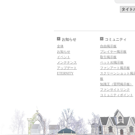
お知らせ
コミュニティ
全体
自由掲示板
お知らせ
プレイヤー掲示板
イベント
取引掲示板
メンテナンス
ペットAI掲示板
アップデート
ファンアート掲示板
ETERNITY
スクリーンショット掲
板
知識王（質問掲示板）
ファンサイトリンク
コミュニティポイント