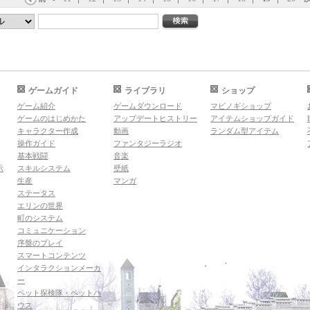
ゲームガイド
ライブラリ
ショップ
ゲーム紹介
ゲームダウンロード
マビノギショップ
ゲームのはじめかた
アップデートヒストリー
アイテムショップガイド
キャラクター作成
動画
ランダム型アイテム
操作ガイド
ファンタジーラジオ
基本戦闘
音楽
示
スキルシステム
壁紙
生産
マンガ
ステータス
エリンの世界
町のシステム
コミュニケーション
序盤のプレイ
スマートコンテンツ
インタラクションメーカ
ー
ペット探検隊・ペットハ
ウス