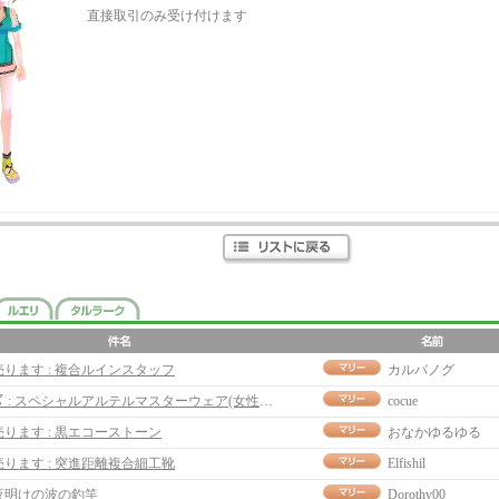
直接取引のみ受け付けます
売ります : 複合ルインスタッフ
カルバノグ
〆 : スペシャルアルテルマスターウェア(女性用)
cocue
売ります : 黒エコーストーン
おなかゆるゆる
売ります : 突進距離複合細工靴
Elfishil
夜明けの波の釣竿
Dorothy00