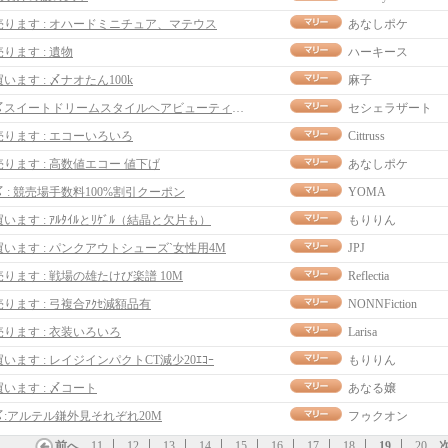
売ります : オハードミニチュア、マテウス
あなしポケ
売ります : 遺物
ハーキース
買います : 〆ナオたん100k
麻子
〆スイートドリームスタイルヘアビューティークーポン
セシェラザート
売ります : エコーいろいろ
Cittruss
売ります : 高数値エコー 値下げ
あなしポケ
〆 : 競売場手数料100%割引クーポン
YOMA
買います : ｱﾙﾀｲﾙとﾘｹﾞﾙ（結晶と欠片も）
もりりん
買います : パンクアウトシューズ`女性用4M
JPJ
売ります : 戦場の雄たけび楽譜 10M
Reflectia
売ります : 弓複合ｱｸｾ減額品有
NONNFiction
売ります : 衣装いろいろ
Larisa
買います : レイジインパクトCT減少20ｴｺｰ
もりりん
買います : 〆コート
あなる嬢
〆:アルテル鎌外見それぞれ20M
フゥクオン
前へ
11
12
13
14
15
16
17
18
19
20