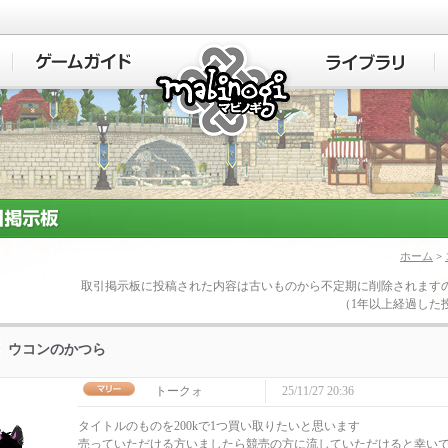
マビノギ
ホーム
>
取引掲示板に投稿された内容は古いものから不定期に削除されます
（1年以上経過した
ウコンのかつら
トークォ
25/11/27 20:36
タイトルのものを200kで1つ買い取りたいと思います
売っていただける方いましたら競売の方に流していただけると幸い