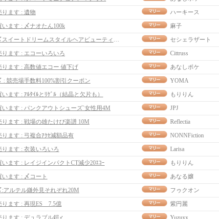
売ります : 遺物
ハーキース
買います : 〆ナオたん100k
麻子
〆スイートドリームスタイルヘアビューティークーポン
セシェラザート
売ります : エコーいろいろ
Cittruss
売ります : 高数値エコー 値下げ
あなしポケ
〆 : 競売場手数料100%割引クーポン
YOMA
買います : ｱﾙﾀｲﾙとﾘｹﾞﾙ（結晶と欠片も）
もりりん
買います : パンクアウトシューズ`女性用4M
JPJ
売ります : 戦場の雄たけび楽譜 10M
Reflectia
売ります : 弓複合ｱｸｾ減額品有
NONNFiction
売ります : 衣装いろいろ
Larisa
買います : レイジインパクトCT減少20ｴｺｰ
もりりん
買います : 〆コート
あなる嬢
〆:アルテル鎌外見それぞれ20M
フゥクオン
売ります : 再現ES 7.5億
紫円麗
売ります : デュラブル鎧♂
Yuzuxx