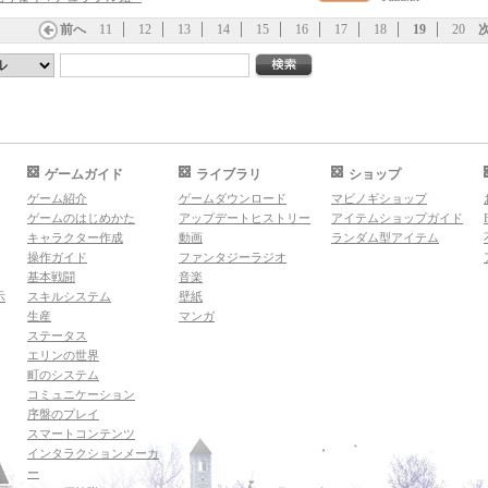
前へ
11
12
13
14
15
16
17
18
19
20
ゲームガイド
ライブラリ
ショップ
ゲーム紹介
ゲームダウンロード
マビノギショップ
ゲームのはじめかた
アップデートヒストリー
アイテムショップガイド
キャラクター作成
動画
ランダム型アイテム
操作ガイド
ファンタジーラジオ
基本戦闘
音楽
示
スキルシステム
壁紙
生産
マンガ
ステータス
エリンの世界
町のシステム
コミュニケーション
序盤のプレイ
スマートコンテンツ
インタラクションメーカ
ー