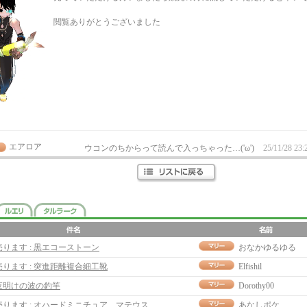
閲覧ありがとうございました
エアロア
ウコンのちからって読んで入っちゃった…('ω')
25/11/28 23:
売ります : 黒エコーストーン
おなかゆるゆる
売ります : 突進距離複合細工靴
Elfishil
夜明けの波の釣竿
Dorothy00
売ります : オハードミニチュア、マテウス
あなしポケ