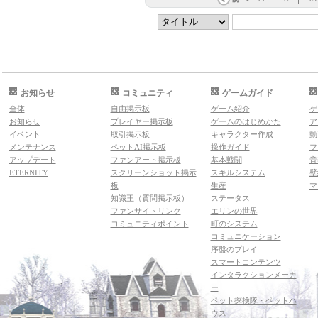
お知らせ
コミュニティ
ゲームガイド
全体
自由掲示板
ゲーム紹介
ゲ
お知らせ
プレイヤー掲示板
ゲームのはじめかた
ア
イベント
取引掲示板
キャラクター作成
動
メンテナンス
ペットAI掲示板
操作ガイド
フ
アップデート
ファンアート掲示板
基本戦闘
音
ETERNITY
スクリーンショット掲示
スキルシステム
壁
板
生産
マ
知識王（質問掲示板）
ステータス
ファンサイトリンク
エリンの世界
コミュニティポイント
町のシステム
コミュニケーション
序盤のプレイ
スマートコンテンツ
インタラクションメーカ
ー
ペット探検隊・ペットハ
ウス