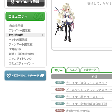
交換していただけ
売ります : 複合ルインスタッフ
売ります : 黒エコーストーン
売ります : 突進距離複合細工靴
夜明けの波の釣竿