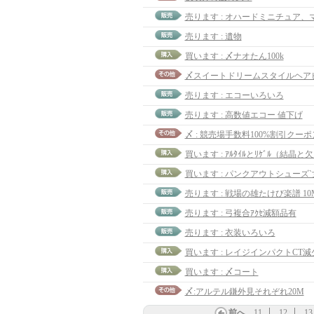
売ります : オハードミニチュア、
売ります : 遺物
買います : 〆ナオたん100k
売ります : エコーいろいろ
売ります : 高数値エコー 値下げ
〆 : 競売場手数料100%割引クーポ
買います : ｱﾙﾀｲﾙとﾘｹﾞﾙ（結晶と
買います : パンクアウトシューズ`
売ります : 戦場の雄たけび楽譜 10
売ります : 弓複合ｱｸｾ減額品有
売ります : 衣装いろいろ
買います : レイジインパクトCT減少
買います : 〆コート
〆:アルテル鎌外見それぞれ20M
前へ
11
12
13