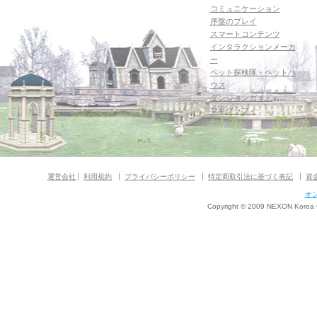
コミュニケーション
序盤のプレイ
スマートコンテンツ
インタラクションメーカ
ー
ペット探検隊・ペットハ
ウス
ダンジョンガイド
マギグラフィ
運営会社
利用規約
プライバシーポリシー
特定商取引法に基づく表記
資
オ
Copyright © 2009 NEXON Korea Co