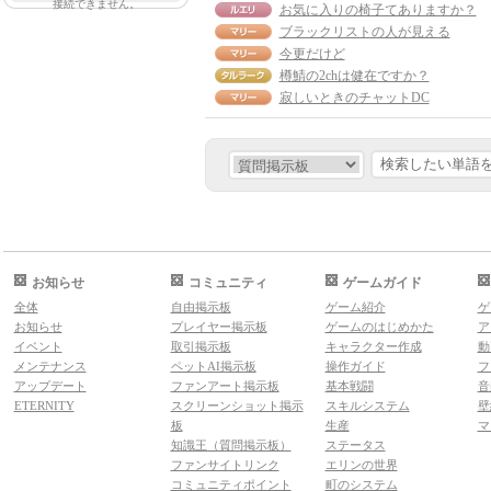
接続できません。
お気に入りの椅子てありますか？
ブラックリストの人が見える
今更だけど
樽鯖の2chは健在ですか？
寂しいときのチャットDC
お知らせ
コミュニティ
ゲームガイド
全体
自由掲示板
ゲーム紹介
ゲ
お知らせ
プレイヤー掲示板
ゲームのはじめかた
ア
イベント
取引掲示板
キャラクター作成
動
メンテナンス
ペットAI掲示板
操作ガイド
フ
アップデート
ファンアート掲示板
基本戦闘
音
ETERNITY
スクリーンショット掲示
スキルシステム
壁
板
生産
マ
知識王（質問掲示板）
ステータス
ファンサイトリンク
エリンの世界
コミュニティポイント
町のシステム