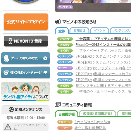
全体
お知らせ
イベント
「合言葉」でアイテムの獲得方法
VisualC++2015インストールのお
8月5日(水)システムメンテナンス
8月5日(水)システムメンテナンス
7月29日(水)のアップデート内容に
7月29日(水)定期メンテナンス終了
7月29日(水)定期メンテナンスにつ
細工システムに関するアイテム説
自由掲示板
知識王
毎週水曜日 10:00～15:00
Pay to WinとPlay to Win
メンテナンス中はゲーム
未だに悩む報酬防具
に